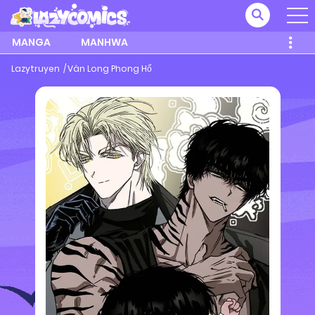
MANGA
MANHWA
Lazytruyen
Vân Long Phong Hổ