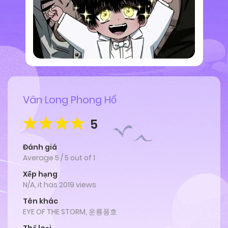
Vân Long Phong Hổ
5
Đánh giá
Average
5
/
5
out of
1
Xếp hạng
N/A, it has 2019 views
Tên khác
EYE OF THE STORM, 운룡풍호