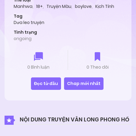
Thể loại
Manhwa
,
18+
,
Truyện Màu
,
boylove
,
Kịch Tính
Tag
Dưa leo truyện
Tình trạng
ongoing
0 Bình luận
0 Theo dõi
Đọc từ đầu
Chap mới nhất
NỘI DUNG TRUYỆN VÂN LONG PHONG HỔ