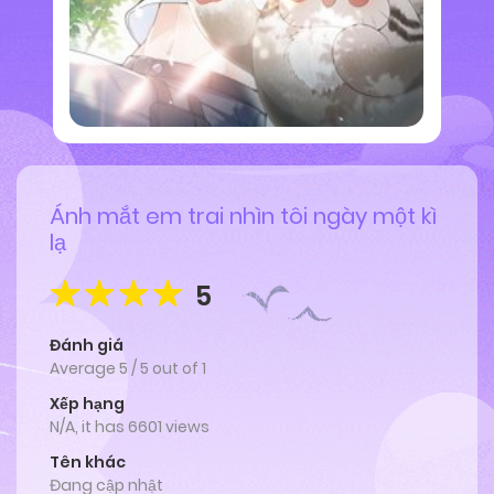
Ánh mắt em trai nhìn tôi ngày một kì
lạ
5
Đánh giá
Average
5
/
5
out of
1
Xếp hạng
N/A, it has 6601 views
Tên khác
Đang cập nhật