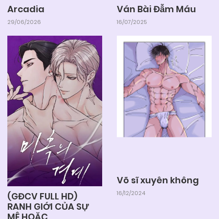
Arcadia
Ván Bài Đẫm Máu
04/06/2025
Chapter 51
29/06/2026
16/07/2025
04/06/2025
Chapter 50
04/06/2025
Chapter 49
04/06/2025
Chapter 48
04/06/2025
Chapter 47
Võ sĩ xuyên không
04/06/2025
Chapter 46
16/12/2024
(GĐCV FULL HD)
RANH GIỚI CỦA SỰ
MÊ HOẶC
04/06/2025