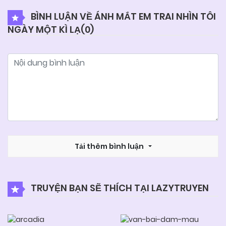
BÌNH LUẬN VỀ ÁNH MẮT EM TRAI NHÌN TÔI
NGÀY MỘT KÌ LẠ(
0
)
04/06/2025
Chapter 57
04/06/2025
Chapter 56
04/06/2025
Chapter 55
04/06/2025
Chapter 54
Tải thêm bình luận
04/06/2025
Chapter 53
TRUYỆN BẠN SẼ THÍCH TẠI LAZYTRUYEN
04/06/2025
Chapter 52