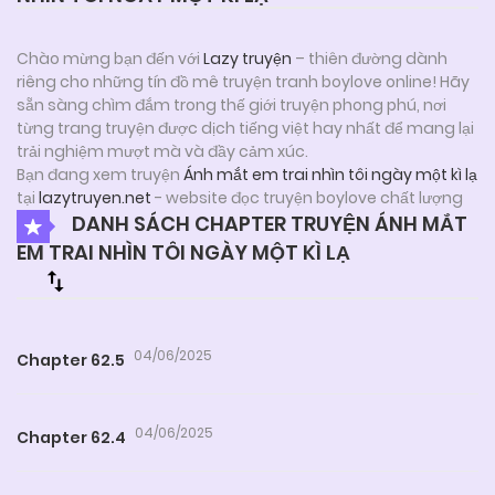
Chào mừng bạn đến với
Lazy truyện
– thiên đường dành
riêng cho những tín đồ mê truyện tranh boylove online! Hãy
sẵn sàng chìm đắm trong thế giới truyện phong phú, nơi
từng trang truyện được dịch tiếng việt hay nhất để mang lại
trải nghiệm mượt mà và đầy cảm xúc.
Bạn đang xem truyện
Ánh mắt em trai nhìn tôi ngày một kì lạ
tại
lazytruyen.net
- website đọc truyện boylove chất lượng
DANH SÁCH CHAPTER TRUYỆN ÁNH MẮT
EM TRAI NHÌN TÔI NGÀY MỘT KÌ LẠ
04/06/2025
Chapter 62.5
04/06/2025
Chapter 62.4