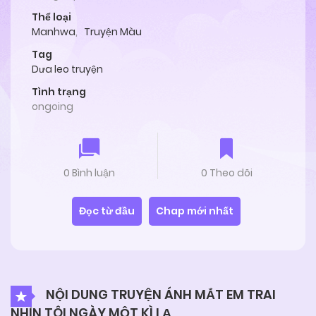
Thể loại
Manhwa
,
Truyện Màu
Tag
Dưa leo truyện
Tình trạng
ongoing
0 Bình luận
0 Theo dõi
Đọc từ đầu
Chap mới nhất
NỘI DUNG TRUYỆN ÁNH MẮT EM TRAI
NHÌN TÔI NGÀY MỘT KÌ LẠ