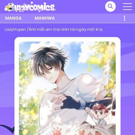
MANGA
MANHWA
Lazytruyen
Ánh mắt em trai nhìn tôi ngày một kì lạ