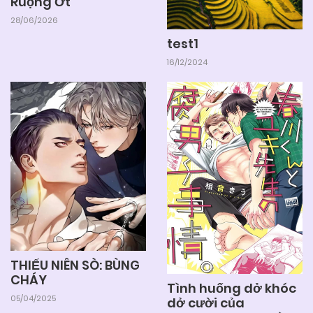
Ruộng Ớt
28/06/2026
test1
16/12/2024
THIẾU NIÊN SÒ: BÙNG
CHÁY
Tình huống dở khóc
05/04/2025
dở cười của