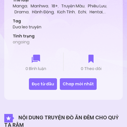
Thể loại
Manga
,
Manhwa
,
18+
,
Truyện Màu
,
Phiêu Lưu
,
Drama
,
Hành Động
,
Kịch Tính
,
Echi
,
Hentai
,
Lãng Mạn
,
Tình Cảm
,
Oneshot
Tag
Dưa leo truyện
Tình trạng
ongoing
0 Bình luận
0 Theo dõi
Đọc từ đầu
Chap mới nhất
NỘI DUNG TRUYỆN ĐỒ ĂN ĐÊM CHO QUỶ
TÀ RÂM