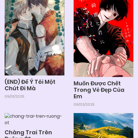
(END) Để Ý Tôi Một
Muốn Được Chết
Chút Đi Mà
Trong Vẻ Đẹp Của
Em
09/01/2025
09/03/2025
Chàng Trai Trên