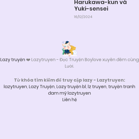
Harukawa-kun và
Yuki-sensei
16/12/2024
Lazy truyện
❤️ Lazytruyen - Đọc Truyện Boylove xuyên đêm cùng
Lười.
Từ khóa tìm kiếm để truy cập lazy - Lazytruyen:
lazytruyen
,
Lazy Truyện
,
Lazy truyện bl
,
lz truyen
,
truyện tranh
đam mỹ lazytruyen
Liên hệ