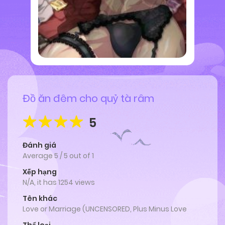
Đồ ăn đêm cho quỷ tà râm
5
Đánh giá
Average
5
/
5
out of
1
Xếp hạng
N/A, it has 1254 views
Tên khác
Love or Marriage (UNCENSORED, Plus Minus Love