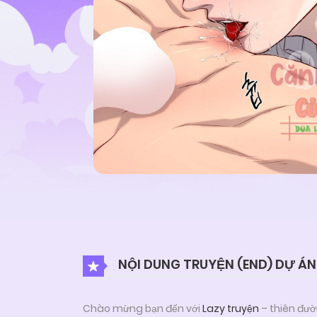
NỘI DUNG TRUYỆN (END) DỰ Á
Chào mừng bạn đến với
Lazy truyện
– thiên đườ