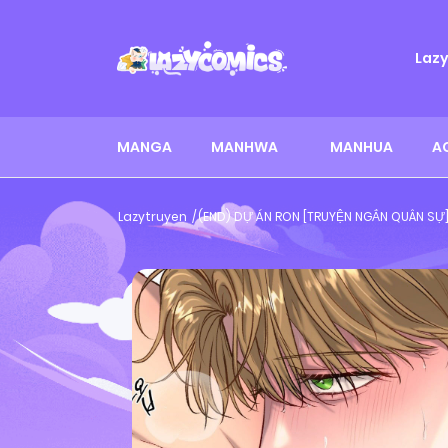
Laz
MANGA
MANHWA
MANHUA
A
Lazytruyen
(END) DỰ ÁN RON [TRUYỆN NGẮN QUÂN SỰ