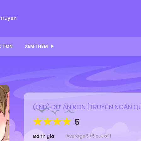
ytruyen
CTION
XEM THÊM
]
(END) DỰ ÁN RON [TRUYỆN NGẮN Q
5
Average
5
/
5
out of
1
Đánh giá