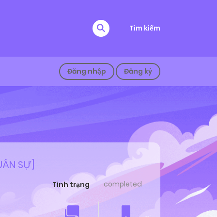
Tìm kiếm
Đăng nhập
Đăng ký
UÂN SỰ]
completed
Tình trạng