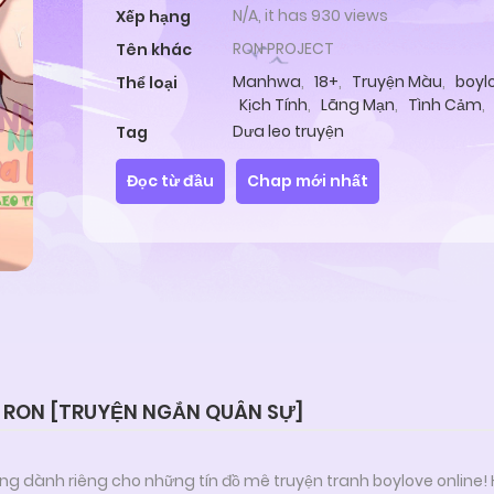
N/A, it has 930 views
Xếp hạng
RON PROJECT
Tên khác
Manhwa
,
18+
,
Truyện Màu
,
boyl
Thể loại
Kịch Tính
,
Lãng Mạn
,
Tình Cảm
,
Dưa leo truyện
Tag
Đọc từ đầu
Chap mới nhất
N RON [TRUYỆN NGẮN QUÂN SỰ]
ng dành riêng cho những tín đồ mê truyện tranh boylove online!