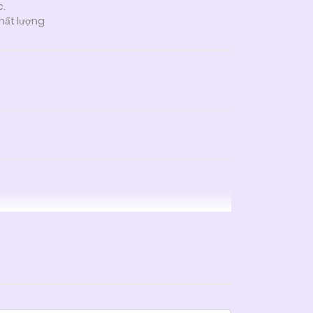
c.
hất lượng