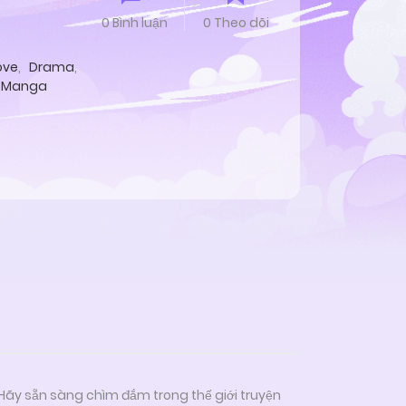
0 Bình luận
0 Theo dõi
ove
,
Drama
,
Manga
 Hãy sẵn sàng chìm đắm trong thế giới truyện