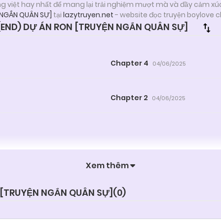
ng việt hay nhất để mang lại trải nghiệm mượt mà và đầy cảm xú
 NGẮN QUÂN SỰ]
tại
lazytruyen.net
- website đọc truyện boylove c
END) DỰ ÁN RON [TRUYỆN NGẮN QUÂN SỰ]
Chapter 4
04/06/2025
Chapter 2
04/06/2025
Xem thêm
N [TRUYỆN NGẮN QUÂN SỰ](
0
)