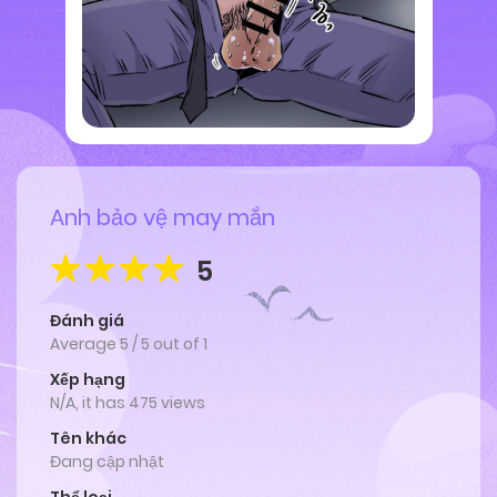
Anh bảo vệ may mắn
5
Đánh giá
Average
5
/
5
out of
1
Xếp hạng
N/A, it has 475 views
Tên khác
Đang cập nhật