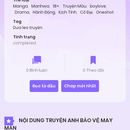
Thể loại
Manga
,
Manhwa
,
18+
,
Truyện Màu
,
boylove
,
Drama
,
Hành Động
,
Kịch Tính
,
Cổ Đại
,
Oneshot
Tag
Dưa leo truyện
Tình trạng
completed
0 Bình luận
0 Theo dõi
Đọc từ đầu
Chap mới nhất
NỘI DUNG TRUYỆN ANH BẢO VỆ MAY
MẮN