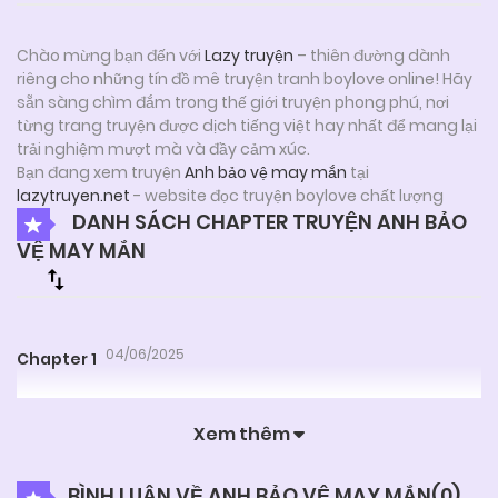
Chào mừng bạn đến với
Lazy truyện
– thiên đường dành
riêng cho những tín đồ mê truyện tranh boylove online! Hãy
sẵn sàng chìm đắm trong thế giới truyện phong phú, nơi
từng trang truyện được dịch tiếng việt hay nhất để mang lại
trải nghiệm mượt mà và đầy cảm xúc.
Bạn đang xem truyện
Anh bảo vệ may mắn
tại
lazytruyen.net
- website đọc truyện boylove chất lượng
DANH SÁCH CHAPTER TRUYỆN ANH BẢO
VỆ MAY MẮN
04/06/2025
Chapter 1
Xem thêm
BÌNH LUẬN VỀ ANH BẢO VỆ MAY MẮN(
0
)