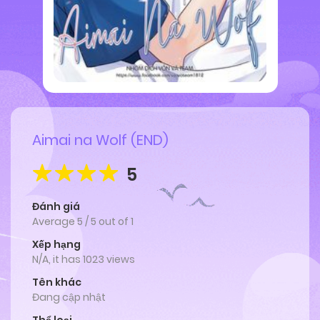
Aimai na Wolf (END)
5
Đánh giá
Average
5
/
5
out of
1
Xếp hạng
N/A, it has 1023 views
Tên khác
Đang cập nhật