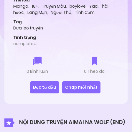
Thể loại
Manga
,
18+
,
Truyện Màu
,
boylove
,
Yaoi
,
hài
hước
,
Lãng Mạn
,
Người Thú
,
Tình Cảm
Tag
Dưa leo truyện
Tình trạng
completed
0 Bình luận
0 Theo dõi
Đọc từ đầu
Chap mới nhất
NỘI DUNG TRUYỆN AIMAI NA WOLF (END)