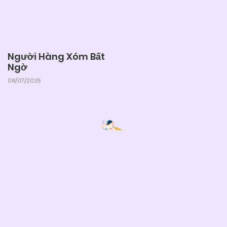
Người Hàng Xóm Bất
Ngờ
08/07/2025
Lazy truyện
❤️ Lazytruyen - Đọc Truyện Boylove xuyên đêm cùng
Lười.
Từ khóa tìm kiếm để truy cập lazy - Lazytruyen:
lazytruyen
,
Lazy Truyện
,
Lazy truyện bl
,
lz truyen
,
truyện tranh
đam mỹ lazytruyen
Liên hệ