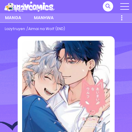
MANGA
MANHWA
Lazytruyen
Aimai na Wolf (END)