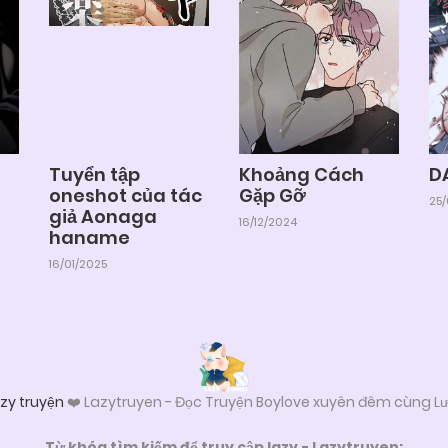
Tuyển tập
Khoảng Cách
D
oneshot của tác
Gặp Gỡ
25
giả Aonaga
16/12/2024
haname
16/01/2025
zy truyện
❤️ Lazytruyen - Đọc Truyện Boylove xuyên đêm cùng Lư
Từ khóa tìm kiếm để truy cập lazy - Lazytruyen: