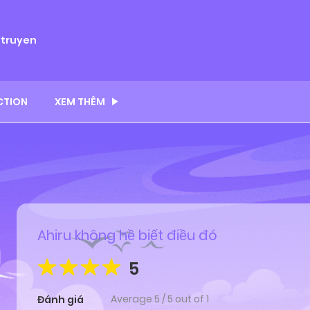
ytruyen
CTION
XEM THÊM
Ahiru không hề biết điều đó
5
Average
5
/
5
out of
1
Đánh giá