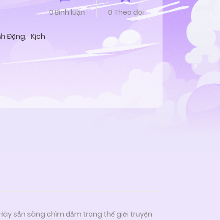
0 Bình luận
0 Theo dõi
h Động
,
Kịch
 Hãy sẵn sàng chìm đắm trong thế giới truyện