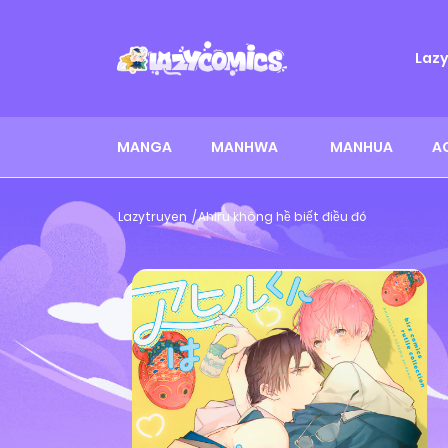
Laz
MANGA
MANHWA
MANHUA
A
Lazytruyen
Ahiru không hề biết điều đó