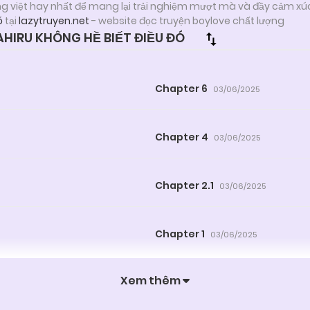
ng việt hay nhất để mang lại trải nghiệm mượt mà và đầy cảm xú
ó
tại
lazytruyen.net
- website đọc truyện boylove chất lượng
HIRU KHÔNG HỀ BIẾT ĐIỀU ĐÓ
Chapter 6
03/06/2025
Chapter 4
03/06/2025
Chapter 2.1
03/06/2025
Chapter 1
03/06/2025
Xem thêm