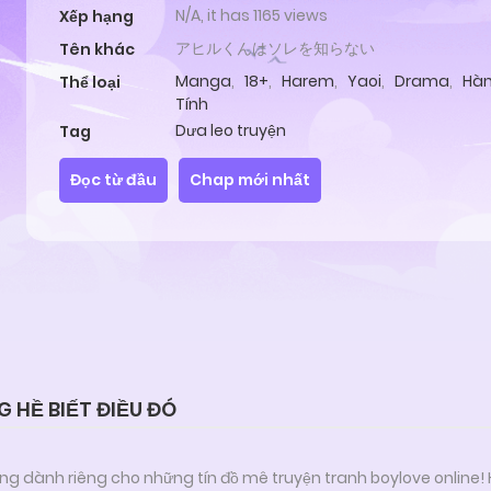
N/A, it has 1165 views
Xếp hạng
アヒルくんはソレを知らない
Tên khác
Manga
,
18+
,
Harem
,
Yaoi
,
Drama
,
Hàn
Thể loại
Tính
Dưa leo truyện
Tag
Đọc từ đầu
Chap mới nhất
 HỀ BIẾT ĐIỀU ĐÓ
ng dành riêng cho những tín đồ mê truyện tranh boylove online!