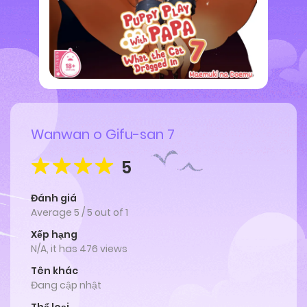
Wanwan o Gifu-san 7
5
Đánh giá
Average
5
/
5
out of
1
Xếp hạng
N/A, it has 476 views
Tên khác
Đang cập nhật