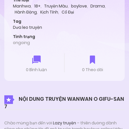
Thể loại
Manhwa
,
18+
,
Truyện Màu
,
boylove
,
Drama
,
Hành Động
,
Kịch Tính
,
Cổ Đại
Tag
Dưa leo truyện
Tình trạng
ongoing
0 Bình luận
0 Theo dõi
NỘI DUNG TRUYỆN WANWAN O GIFU-SAN
7
Chào mừng bạn đến với
Lazy truyện
– thiên đường dành
riêng cho những tín đồ mê truyện tranh boylove online! Hãy