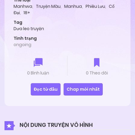
Thể loại
Manhwa
,
Truyện Màu
,
Manhua
,
Phiêu Lưu
,
Cổ
Đại
,
18+
Tag
Dưa leo truyện
Tình trạng
ongoing
0 Bình luận
0 Theo dõi
Đọc từ đầu
Chap mới nhất
NỘI DUNG TRUYỆN VÔ HÌNH