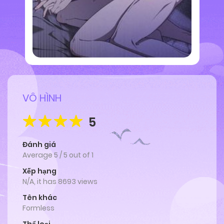
VÔ HÌNH
5
Đánh giá
Average
5
/
5
out of
1
Xếp hạng
N/A, it has 8693 views
Tên khác
Formless