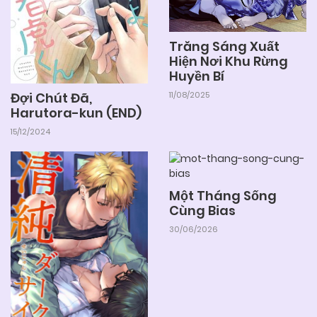
04/06/2025
Chapter 48
Trăng Sáng Xuất
Hiện Nơi Khu Rừng
04/06/2025
Chapter 47
Huyền Bí
11/08/2025
Đợi Chút Đã,
04/06/2025
Chapter 46
Harutora-kun (END)
15/12/2024
04/06/2025
Chapter 45
Một Tháng Sống
04/06/2025
Cùng Bias
Chapter 44
30/06/2026
04/06/2025
Chapter 43
04/06/2025