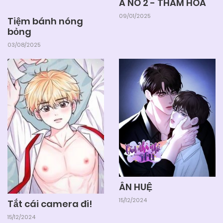
Á NÔ 2 - THÁM HOA
09/01/2025
Tiệm bánh nóng
bỏng
03/08/2025
ÂN HUỆ
15/12/2024
Tắt cái camera đi!
15/12/2024