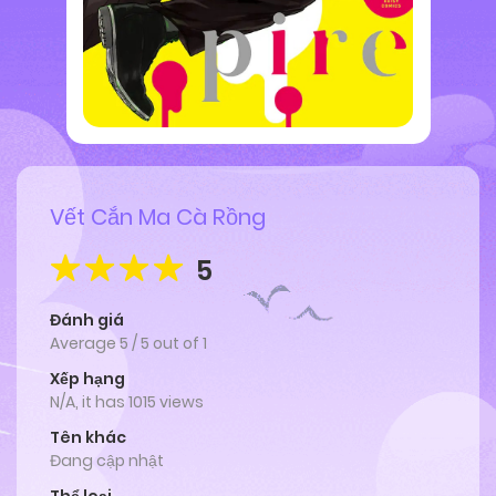
Vết Cắn Ma Cà Rồng
5
Đánh giá
Average
5
/
5
out of
1
Xếp hạng
N/A, it has 1015 views
Tên khác
Đang cập nhật