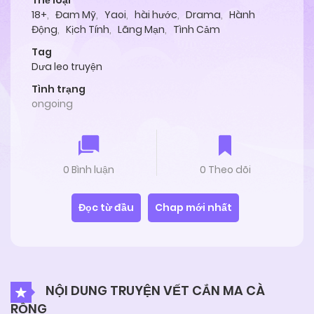
Thể loại
18+
,
Đam Mỹ
,
Yaoi
,
hài hước
,
Drama
,
Hành
Động
,
Kịch Tính
,
Lãng Mạn
,
Tình Cảm
Tag
Dưa leo truyện
Tình trạng
ongoing
0 Bình luận
0 Theo dõi
Đọc từ đầu
Chap mới nhất
NỘI DUNG TRUYỆN VẾT CẮN MA CÀ
RỒNG