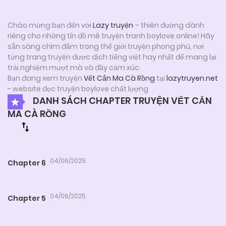
Chào mừng bạn đến với
Lazy truyện
– thiên đường dành
riêng cho những tín đồ mê truyện tranh boylove online! Hãy
sẵn sàng chìm đắm trong thế giới truyện phong phú, nơi
từng trang truyện được dịch tiếng việt hay nhất để mang lại
trải nghiệm mượt mà và đầy cảm xúc.
Bạn đang xem truyện
Vết Cắn Ma Cà Rồng
tại
lazytruyen.net
- website đọc truyện boylove chất lượng
DANH SÁCH CHAPTER TRUYỆN VẾT CẮN
MA CÀ RỒNG
04/06/2025
Chapter 6
04/06/2025
Chapter 5