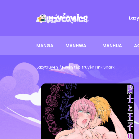
Laz
MANGA
MANHWA
MANHUA
A
Lazytruyen
Tuyển tập truyện Pink Shark