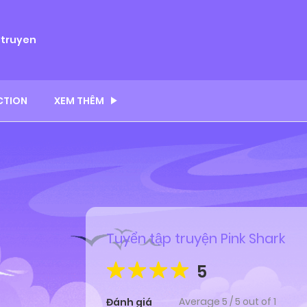
ytruyen
CTION
XEM THÊM
Tuyển tập truyện Pink Shark
5
Average
5
/
5
out of
1
Đánh giá