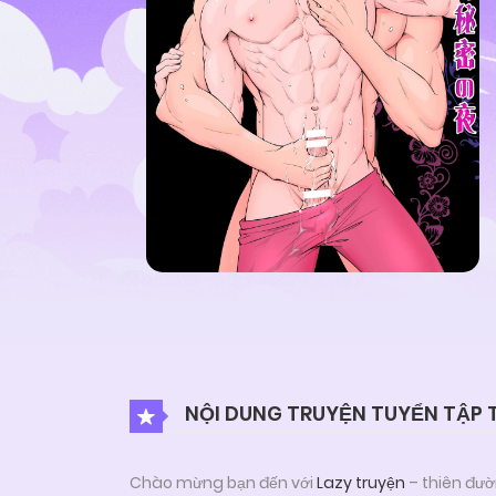
NỘI DUNG TRUYỆN TUYỂN TẬP 
Chào mừng bạn đến với
Lazy truyện
– thiên đườ