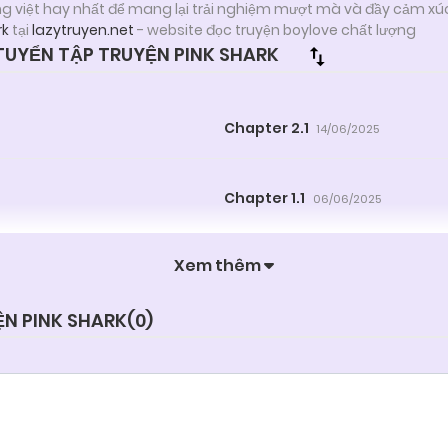
ng việt hay nhất để mang lại trải nghiệm mượt mà và đầy cảm xú
rk
tại
lazytruyen.net
- website đọc truyện boylove chất lượng
UYỂN TẬP TRUYỆN PINK SHARK
Chapter 2.1
14/06/2025
Chapter 1.1
06/06/2025
Xem thêm
ỆN PINK SHARK(
0
)