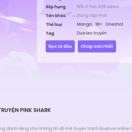
N/A, it has 436 views
Xếp hạng
Đang cập nhật
Tên khác
Manga
,
18+
,
Oneshot
Thể loại
Dưa leo truyện
Tag
Đọc từ đầu
Chap mới nhất
TRUYỆN PINK SHARK
ng dành riêng cho những tín đồ mê truyện tranh boylove online!