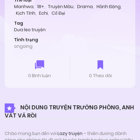
Thể loại
Manhwa
,
18+
,
Truyện Màu
,
Drama
,
Hành Động
,
Kịch Tính
,
Echi
,
Cổ Đại
Tag
Dưa leo truyện
Tình trạng
ongoing
0 Bình luận
0 Theo dõi
NỘI DUNG TRUYỆN TRƯỞNG PHÒNG, ANH
VẤT VẢ RỒI
Chào mừng bạn đến với
Lazy truyện
– thiên đường dành
riêng cho những tín đồ mê truyện tranh boylove online! Hãy