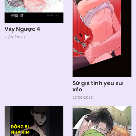
Vảy Ngược 4
25/06/2026
Sứ giả tình yêu xui
xẻo
25/06/2026