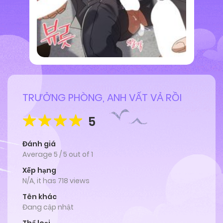
TRƯỞNG PHÒNG, ANH VẤT VẢ RỒI
5
Đánh giá
Average
5
/
5
out of
1
Xếp hạng
N/A, it has 718 views
Tên khác
Đang cập nhật