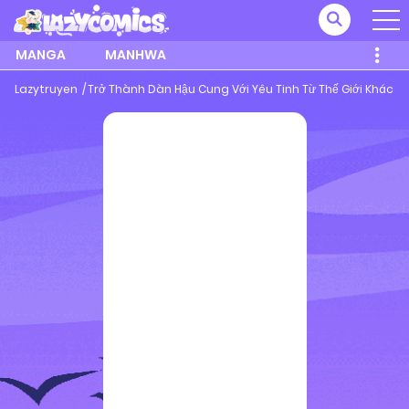
MANGA
MANHWA
Lazytruyen
Trở Thành Dàn Hậu Cung Với Yêu Tinh Từ Thế Giới Khác