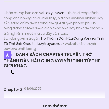
Chào mừng bạn đến với
Lazy truyện
– thiên đường dành
riêng cho những tín đồ mê truyện tranh boylove online! Hãy
sẵn sàng chìm đắm trong thế giới truyện phong phú, nơi
từng trang truyện được dịch tiếng việt hay nhất để mang lại
trải nghiệm mượt mà và đầy cảm xúc.
Bạn đang xem truyện
Trở Thành Dàn Hậu Cung Với Yêu Tinh
Từ Thế Giới Khác
tại
lazytruyen.net
- website đọc truyện
boylove chất lượng
DANH SÁCH CHAPTER TRUYỆN TRỞ
THÀNH DÀN HẬU CUNG VỚI YÊU TINH TỪ THẾ
GIỚI KHÁC
04/06/2025
Chapter 2
Xem thêm