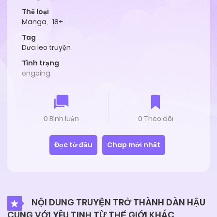
Thể loại
Manga
,
18+
Tag
Dưa leo truyện
Tình trạng
ongoing
0 Bình luận
0 Theo dõi
Đọc từ đầu
Chap mới nhất
NỘI DUNG TRUYỆN TRỞ THÀNH DÀN HẬU
CUNG VỚI YÊU TINH TỪ THẾ GIỚI KHÁC