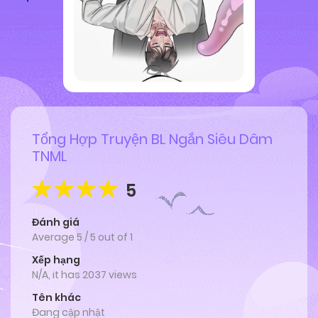
Tổng Hợp Truyện BL Ngắn Siêu Dâm
TNML
5
Đánh giá
Average
5
/
5
out of
1
Xếp hạng
N/A, it has 2037 views
Tên khác
Đang cập nhật