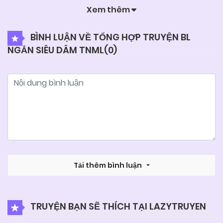
Xem thêm
04/06/2025
Chapter 2.4
BÌNH LUẬN VỀ TỔNG HỢP TRUYỆN BL
NGẮN SIÊU DÂM TNML(
0
)
04/06/2025
Chapter 2.3
04/06/2025
Chapter 2.2
04/06/2025
Chapter 2.1
04/06/2025
Chapter 1.4
Tải thêm bình luận
04/06/2025
Chapter 1.3
TRUYỆN BẠN SẼ THÍCH TẠI LAZYTRUYEN
04/06/2025