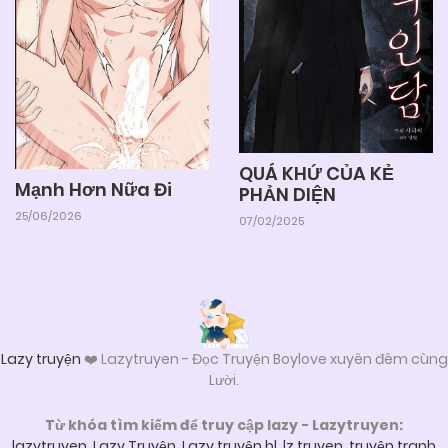
QUÁ KHỨ CỦA KẺ
Mạnh Hơn Nữa Đi
PHẢN DIỆN
25/06/2026
07/02/2025
Lazy truyện
❤️ Lazytruyen - Đọc Truyện Boylove xuyên đêm cùng
Lười.
Từ khóa tìm kiếm để truy cập lazy - Lazytruyen:
lazytruyen
,
Lazy Truyện
,
Lazy truyện bl
,
lz truyen
,
truyện tranh