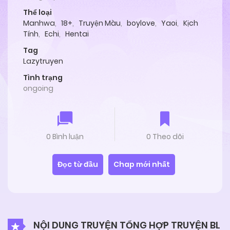
Thể loại
Manhwa
,
18+
,
Truyện Màu
,
boylove
,
Yaoi
,
Kịch
Tính
,
Echi
,
Hentai
Tag
Lazytruyen
Tình trạng
ongoing
0 Bình luận
0 Theo dõi
Đọc từ đầu
Chap mới nhất
NỘI DUNG TRUYỆN TỔNG HỢP TRUYỆN BL