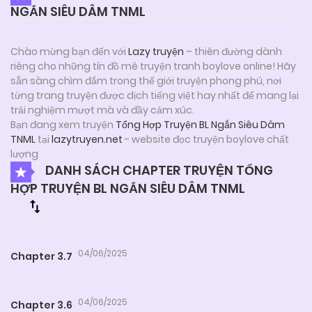
NGẮN SIÊU DÂM TNML
Chào mừng bạn đến với
Lazy truyện
– thiên đường dành
riêng cho những tín đồ mê truyện tranh boylove online! Hãy
sẵn sàng chìm đắm trong thế giới truyện phong phú, nơi
từng trang truyện được dịch tiếng việt hay nhất để mang lại
trải nghiệm mượt mà và đầy cảm xúc.
Bạn đang xem truyện
Tổng Hợp Truyện BL Ngắn Siêu Dâm
TNML
tại
lazytruyen.net
- website đọc truyện boylove chất
lượng
DANH SÁCH CHAPTER TRUYỆN TỔNG
HỢP TRUYỆN BL NGẮN SIÊU DÂM TNML
04/06/2025
Chapter 3.7
04/06/2025
Chapter 3.6