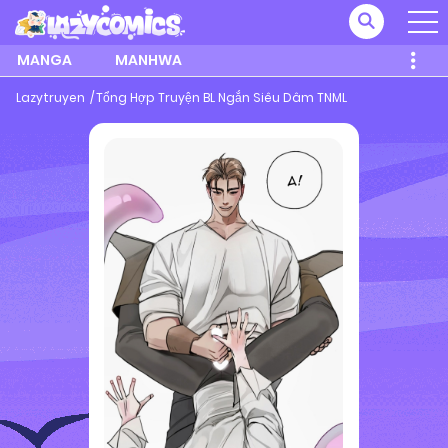
MANGA
MANHWA
Lazytruyen
Tổng Hợp Truyện BL Ngắn Siêu Dâm TNML