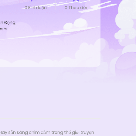
0 Bình luận
0 Theo dõi
h Động
,
nshi
 Hãy sẵn sàng chìm đắm trong thế giới truyện