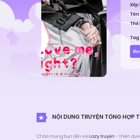
Xếp
Tên
Thể 
Tag
Đọ
NỘI DUNG TRUYỆN TỔNG HỢP TO
Chào mừng bạn đến với
Lazy truyện
– thiên đườ