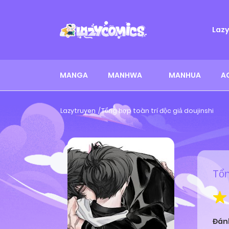
Laz
MANGA
MANHWA
MANHUA
A
Lazytruyen
Tổng hợp toàn trí độc giả doujinshi
Tổn
Đán