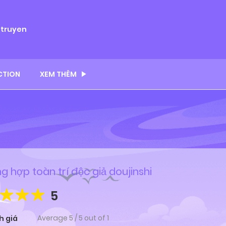
ytruyen
CTION
XEM THÊM
g hợp toàn trí độc giả doujinshi
5
Average
5
/
5
out of
1
h giá