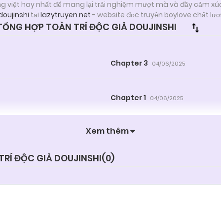
ng việt hay nhất để mang lại trải nghiệm mượt mà và đầy cảm xú
doujinshi
tại
lazytruyen.net
- website đọc truyện boylove chất lư
ỔNG HỢP TOÀN TRÍ ĐỘC GIẢ DOUJINSHI
Chapter 3
04/06/2025
Chapter 1
04/06/2025
Xem thêm
TRÍ ĐỘC GIẢ DOUJINSHI(
0
)