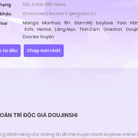
N/A, it has 885 views
 hạng
Omniscient Reader’s Viewpoint DJ
 khác
Manga
,
Manhua
,
18+
,
Đam Mỹ
,
boylove
,
Yaoi
,
Hàn
loại
Echi
,
Hentai
,
Lãng Mạn
,
Tình Cảm
,
Oneshot
,
Douji
Dưa leo truyện
c từ đầu
Chap mới nhất
ÀN TRÍ ĐỘC GIẢ DOUJINSHI
ng dành riêng cho những tín đồ mê truyện tranh boylove online!