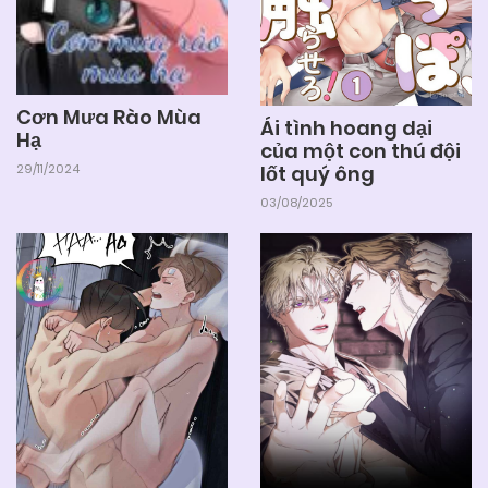
Cơn Mưa Rào Mùa
Ái tình hoang dại
Hạ
của một con thú đội
lốt quý ông
29/11/2024
03/08/2025