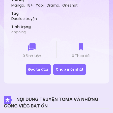
Thể loại
Manga
,
18+
,
Yaoi
,
Drama
,
Oneshot
Tag
Dưa leo truyện
Tình trạng
ongoing
0 Bình luận
0 Theo dõi
Đọc từ đầu
Chap mới nhất
NỘI DUNG TRUYỆN TOMA VÀ NHỮNG
CÔNG VIỆC BẤT ỔN