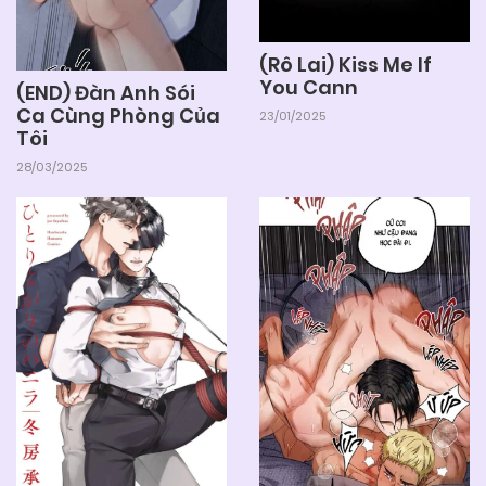
(Rô Lai) Kiss Me If
You Cann
(END) Đàn Anh Sói
Ca Cùng Phòng Của
23/01/2025
Tôi
28/03/2025