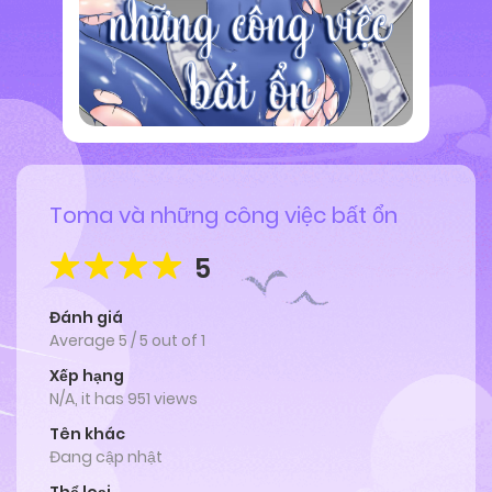
Toma và những công việc bất ổn
5
Đánh giá
Average
5
/
5
out of
1
Xếp hạng
N/A, it has 951 views
Tên khác
Đang cập nhật