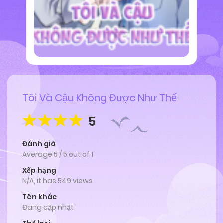
Tôi Và Cậu Không Được Như Thế
5
Đánh giá
Average
5
/
5
out of
1
Xếp hạng
N/A, it has 549 views
Tên khác
Đang cập nhật