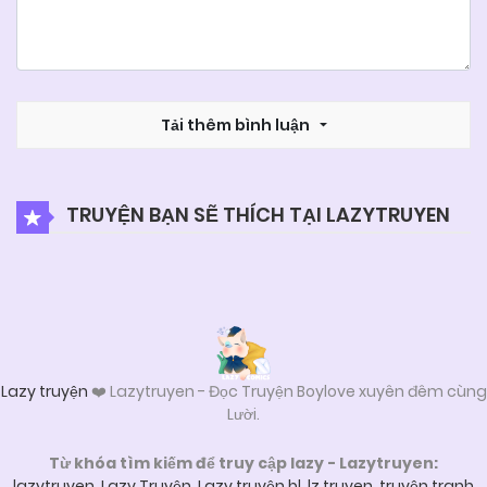
Tải thêm bình luận
TRUYỆN BẠN SẼ THÍCH TẠI LAZYTRUYEN
Lazy truyện
❤️ Lazytruyen - Đọc Truyện Boylove xuyên đêm cùng
Lười.
Từ khóa tìm kiếm để truy cập lazy - Lazytruyen:
lazytruyen
,
Lazy Truyện
,
Lazy truyện bl
,
lz truyen
,
truyện tranh