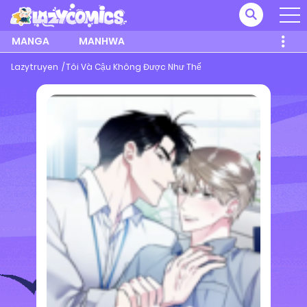
MANGA
MANHWA
Lazytruyen
Tôi Và Cậu Không Được Như Thế