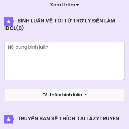
Xem thêm
25/06/2026
Chapter 9
BÌNH LUẬN VỀ TÔI TỪ TRỢ LÝ ĐẾN LÀM
IDOL(
0
)
25/06/2026
Chapter 8
25/06/2026
Chapter 7
25/06/2026
Chapter 6
25/06/2026
Chapter 5
Tải thêm bình luận
25/06/2026
Chapter 4
TRUYỆN BẠN SẼ THÍCH TẠI LAZYTRUYEN
25/06/2026