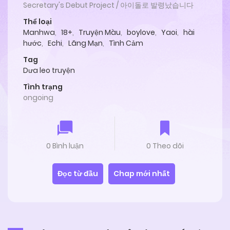
Secretary's Debut Project / 아이돌로 발령났습니다
Thể loại
Manhwa
,
18+
,
Truyện Màu
,
boylove
,
Yaoi
,
hài
hước
,
Echi
,
Lãng Mạn
,
Tình Cảm
Tag
Dưa leo truyện
Tình trạng
ongoing
0 Bình luận
0 Theo dõi
Đọc từ đầu
Chap mới nhất