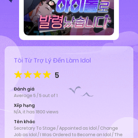
Tôi Từ Trợ Lý Đến Làm Idol
5
Đánh giá
Average
5
/
5
out of
1
Xếp hạng
N/A, it has 1800 views
Tên khác
Secretary To Stage / Appointed as Idol / Change
Job as Idol / I Was Ordered to Become an Idol / The