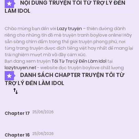
NỘI DUNG TRUYỆN TÔI TỪ TRỢ LÝ ĐẾN
LÀM IDOL
Chào mừng bạn đến với
Lazy truyện
– thiên đường dành
riêng cho những tín đồ mê truyện tranh boylove online! Hãy
sẵn sàng chìm đắm trong thế giới truyện phong phú, nơi
từng trang truyện được dịch tiếng việt hay nhất để mang lại
trải nghiệm mượt mà và đầy cảm xúc.
Bạn đang xem truyện
Tôi Từ Trợ Lý Đến Làm Idol
tại
lazytruyen.net
- website đọc truyện boylove chất lượng
DANH SÁCH CHAPTER TRUYỆN TÔI TỪ
TRỢ LÝ ĐẾN LÀM IDOL
25/06/2026
Chapter 17
25/06/2026
Chapter 16