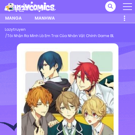
MANGA
MANHWA
Lazytruyen
Tôi Nhận Ra Mình Là Em Trai Của Nhân Vật Chính Game BL