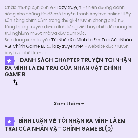
Chào mừng bạn đến với
Lazy truyện
– thiên đường dành
riêng cho những tín đồ mê truyện tranh boylove online! Hãy
sẵn sàng chìm đắm trong thế giới truyện phong phú, nơi
từng trang truyện được dịch tiếng việt hay nhất để mang lại
trải nghiệm mượt mà và đầy cảm xúc.
Bạn đang xem truyện
Tôi Nhận Ra Mình Là Em Trai Của Nhân
Vật Chính Game BL
tại
lazytruyen.net
- website đọc truyện
boylove chất lượng
DANH SÁCH CHAPTER TRUYỆN TÔI NHẬN
RA MÌNH LÀ EM TRAI CỦA NHÂN VẬT CHÍNH
GAME BL
Xem thêm
BÌNH LUẬN VỀ TÔI NHẬN RA MÌNH LÀ EM
TRAI CỦA NHÂN VẬT CHÍNH GAME BL(
0
)