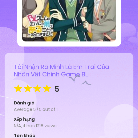
Tôi Nhận Ra Mình Là Em Trai Của
Nhân Vật Chính Game BL
5
Đánh giá
Average
5
/
5
out of
1
Xếp hạng
N/A, it has 1218 views
Tên khác