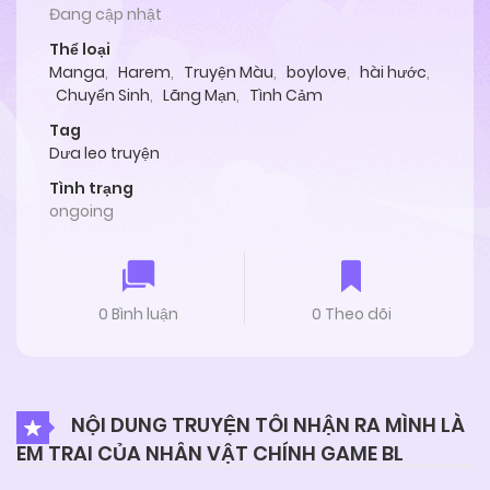
Đang cập nhật
Thể loại
Manga
,
Harem
,
Truyện Màu
,
boylove
,
hài hước
,
Chuyển Sinh
,
Lãng Mạn
,
Tình Cảm
Tag
Dưa leo truyện
Tình trạng
ongoing
0 Bình luận
0 Theo dõi
NỘI DUNG TRUYỆN TÔI NHẬN RA MÌNH LÀ
EM TRAI CỦA NHÂN VẬT CHÍNH GAME BL