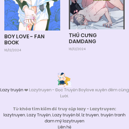
THÚ CƯNG
BOY LOVE - FAN
DAMDANG
BOOK
16/12/2024
16/12/2024
Lazy truyện
❤️ Lazytruyen - Đọc Truyện Boylove xuyên đêm cùng
Lười.
Từ khóa tìm kiếm để truy cập lazy - Lazytruyen:
lazytruyen
,
Lazy Truyện
,
Lazy truyện bl
,
lz truyen
,
truyện tranh
đam mỹ lazytruyen
Liên hệ