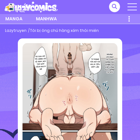
MANGA
MANHWA
Lazytruyen
Tôi bị ông chú hàng xóm thôi miên