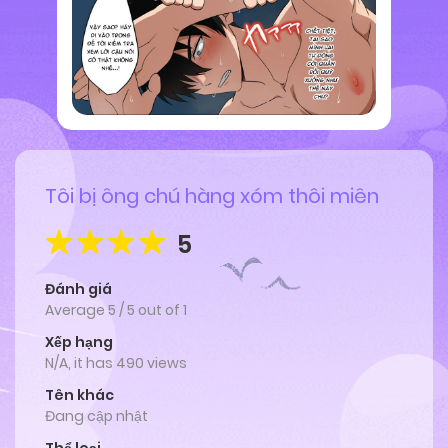
Tôi bị ông chú hàng xóm thôi miên
5
Đánh giá
Average
5
/
5
out of
1
Xếp hạng
N/A, it has 490 views
Tên khác
Đang cập nhật