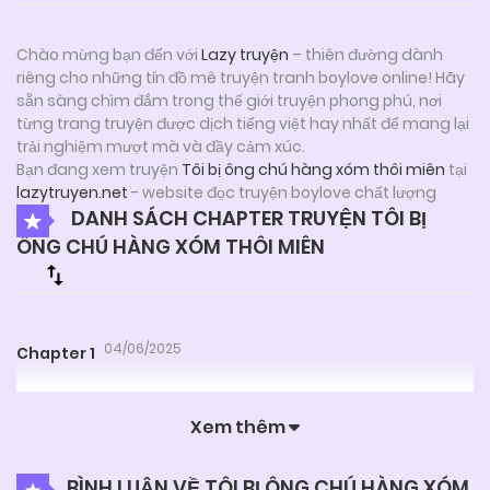
Chào mừng bạn đến với
Lazy truyện
– thiên đường dành
riêng cho những tín đồ mê truyện tranh boylove online! Hãy
sẵn sàng chìm đắm trong thế giới truyện phong phú, nơi
từng trang truyện được dịch tiếng việt hay nhất để mang lại
trải nghiệm mượt mà và đầy cảm xúc.
Bạn đang xem truyện
Tôi bị ông chú hàng xóm thôi miên
tại
lazytruyen.net
- website đọc truyện boylove chất lượng
DANH SÁCH CHAPTER TRUYỆN TÔI BỊ
ÔNG CHÚ HÀNG XÓM THÔI MIÊN
04/06/2025
Chapter 1
Xem thêm
BÌNH LUẬN VỀ TÔI BỊ ÔNG CHÚ HÀNG XÓM