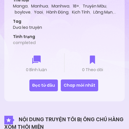
Thể loại
Manga
,
Manhua
,
Manhwa
,
18+
,
Truyện Màu
,
boylove
,
Yaoi
,
Hành Động
,
Kịch Tính
,
Lãng Mạn
,
Tình Cảm
,
Oneshot
Tag
Dưa leo truyện
Tình trạng
completed
0 Bình luận
0 Theo dõi
Đọc từ đầu
Chap mới nhất
NỘI DUNG TRUYỆN TÔI BỊ ÔNG CHÚ HÀNG
XÓM THÔI MIÊN