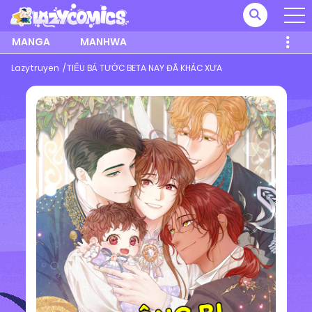
MANGA
MANHWA
Lazytruyen
TIỂU BÁ TƯỚC BETA NAY ĐÃ KHÁC XƯA