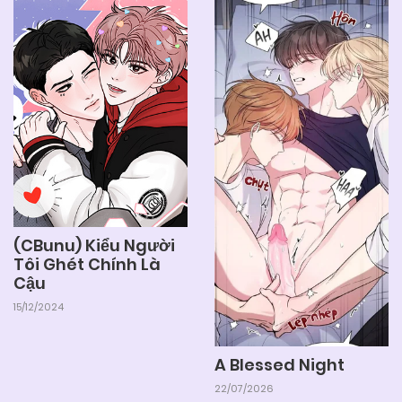
05/06/2025
Chapter 13
05/06/2025
Chapter 12
05/06/2025
Chapter 11
05/06/2025
Chapter 10
(CBunu) Kiểu Người
Tôi Ghét Chính Là
Cậu
05/06/2025
Chapter 9
15/12/2024
05/06/2025
Chapter 8
A Blessed Night
22/07/2026