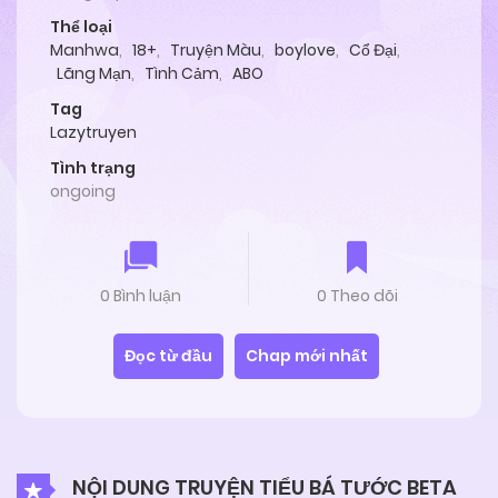
Thể loại
Manhwa
,
18+
,
Truyện Màu
,
boylove
,
Cổ Đại
,
Lãng Mạn
,
Tình Cảm
,
ABO
Tag
Lazytruyen
Tình trạng
ongoing
0 Bình luận
0 Theo dõi
Đọc từ đầu
Chap mới nhất
NỘI DUNG TRUYỆN TIỂU BÁ TƯỚC BETA