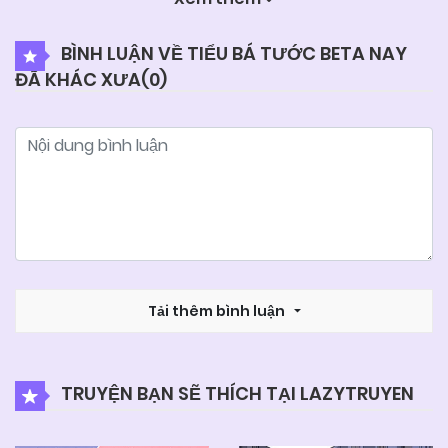
05/06/2025
Chapter 20
BÌNH LUẬN VỀ TIỂU BÁ TƯỚC BETA NAY
ĐÃ KHÁC XƯA(
0
)
05/06/2025
Chapter 19
05/06/2025
Chapter 18
05/06/2025
Chapter 17
05/06/2025
Chapter 16
Tải thêm bình luận
05/06/2025
Chapter 15
TRUYỆN BẠN SẼ THÍCH TẠI LAZYTRUYEN
05/06/2025
Chapter 14