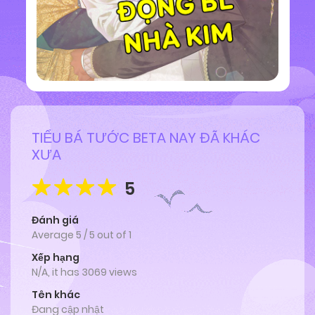
TIỂU BÁ TƯỚC BETA NAY ĐÃ KHÁC
XƯA
5
Đánh giá
Average
5
/
5
out of
1
Xếp hạng
N/A, it has 3069 views
Tên khác
Đang cập nhật