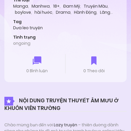
Thể loại
Manga
,
Manhwa
,
18+
,
Đam Mỹ
,
Truyện Màu
,
boylove
,
hài hước
,
Drama
,
Hành Động
,
Lãng
Mạn
,
Tình Cảm
Tag
Dưa leo truyện
Tình trạng
ongoing
0 Bình luận
0 Theo dõi
NỘI DUNG TRUYỆN THUYẾT ÂM MƯU Ở
KHUÔN VIÊN TRƯỜNG
Chào mừng bạn đến với
Lazy truyện
– thiên đường dành
riêng cho những tín đồ mê truyện tranh boylove online! Hãy