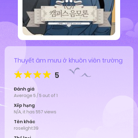
Thuyết âm mưu ở khuôn viên trường
5
Đánh giá
Average
5
/
5
out of
1
Xếp hạng
N/A, it has 557 views
Tên khác
roselight39