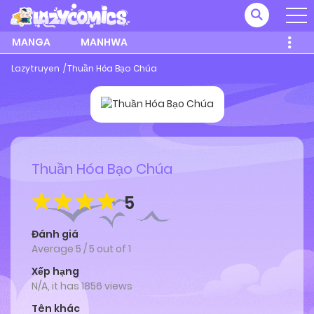
MANGA
MANHWA
Lazytruyen
Thuần Hóa Bạo Chúa
Thuần Hóa Bạo Chúa
5
Đánh giá
Average
5
/
5
out of
1
Xếp hạng
N/A, it has 1856 views
Tên khác