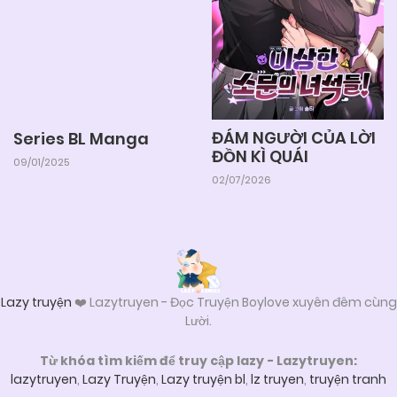
ĐÁM NGƯỜI CỦA LỜI
Series BL Manga
ĐỒN KÌ QUÁI
09/01/2025
02/07/2026
Lazy truyện
❤️ Lazytruyen - Đọc Truyện Boylove xuyên đêm cùng
Lười.
Từ khóa tìm kiếm để truy cập lazy - Lazytruyen:
lazytruyen
,
Lazy Truyện
,
Lazy truyện bl
,
lz truyen
,
truyện tranh