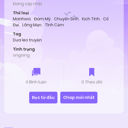
Đang cập nhật
Thể loại
Manhwa
,
Đam Mỹ
,
Chuyển Sinh
,
Kịch Tính
,
Cổ
Đại
,
Lãng Mạn
,
Tình Cảm
Tag
Dưa leo truyện
Tình trạng
ongoing
0 Bình luận
0 Theo dõi
Đọc từ đầu
Chap mới nhất