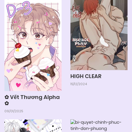
Chapter 4
05/06/2025
Chapter 3
05/06/2025
Chapter 2
05/06/2025
Chapter 1
HIGH CLEAR
15/12/2024
✿ Vết Thương Alpha
✿
09/01/2025