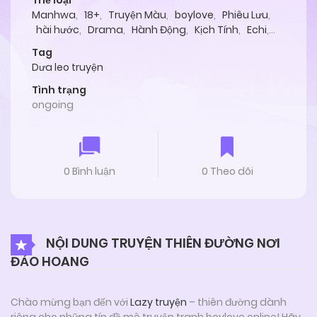
Thể loại
Manhwa
,
18+
,
Truyện Màu
,
boylove
,
Phiêu Lưu
,
hài hước
,
Drama
,
Hành Động
,
Kịch Tính
,
Echi
,
Lãng Mạn
,
Tình Cảm
Tag
Dưa leo truyện
Tình trạng
ongoing
0 Bình luận
0 Theo dõi
NỘI DUNG TRUYỆN THIÊN ĐƯỜNG NƠI
ĐẢO HOANG
Chào mừng bạn đến với
Lazy truyện
– thiên đường dành
riêng cho những tín đồ mê truyện tranh boylove online! Hãy