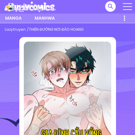
MANGA
MANHWA
Lazytruyen
THIÊN ĐƯỜNG NƠI ĐẢO HOANG