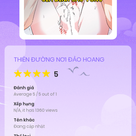
THIÊN ĐƯỜNG NƠI ĐẢO HOANG
5
Đánh giá
Average
5
/
5
out of
1
Xếp hạng
N/A, it has 1360 views
Tên khác
Đang cập nhật