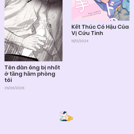
Kết Thúc Có Hậu Của
Vị Cứu Tinh
15/12/2024
Tên đàn ông bị nhốt
ở tầng hầm phòng
tôi
25/06/2026
Lazy truyện
❤️ Lazytruyen - Đọc Truyện Boylove xuyên đêm cùng