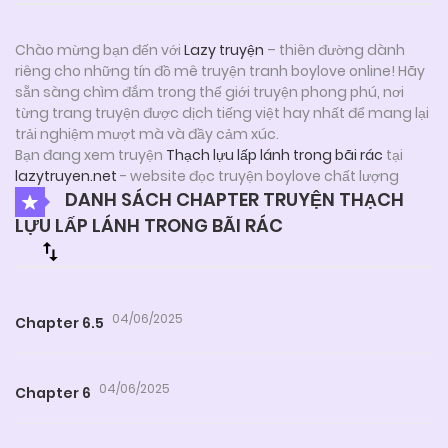
Chào mừng bạn đến với
Lazy truyện
– thiên đường dành
riêng cho những tín đồ mê truyện tranh boylove online! Hãy
sẵn sàng chìm đắm trong thế giới truyện phong phú, nơi
từng trang truyện được dịch tiếng việt hay nhất để mang lại
trải nghiệm mượt mà và đầy cảm xúc.
Bạn đang xem truyện
Thạch lựu lấp lánh trong bãi rác
tại
lazytruyen.net
- website đọc truyện boylove chất lượng
DANH SÁCH CHAPTER TRUYỆN THẠCH
LỰU LẤP LÁNH TRONG BÃI RÁC
04/06/2025
Chapter 6.5
04/06/2025
Chapter 6