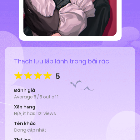
Thạch lựu lấp lánh trong bãi rác
5
Đánh giá
Average
5
/
5
out of
1
Xếp hạng
N/A, it has 1121 views
Tên khác
Đang cập nhật