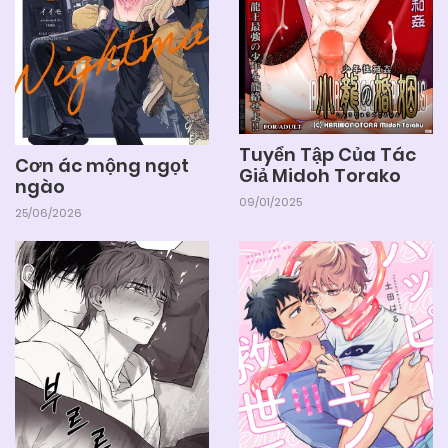
Tuyển Tập Của Tác
Cơn ác mộng ngọt
Giả Midoh Torako
ngào
09/01/2025
25/06/2026