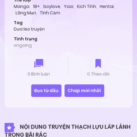
Thể loại
Manga
,
18+
,
boylove
,
Yaoi
,
Kịch Tính
,
Hentai
,
Lãng Mạn
,
Tình Cảm
Tag
Dưa leo truyện
Tình trạng
ongoing
0 Bình luận
0 Theo dõi
Đọc từ đầu
Chap mới nhất
NỘI DUNG TRUYỆN THẠCH LỰU LẤP LÁNH
TRONG BÃI RÁC