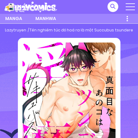
MANGA
MANHWA
Lazytruyen
Tên nghiêm túc đó hoá ra là một Succubus tsundere