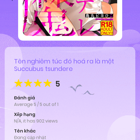
Tên nghiêm túc đó hoá ra là một
Succubus tsundere
5
Đánh giá
Average
5
/
5
out of
1
Xếp hạng
N/A, it has 902 views
Tên khác
Đang cập nhật