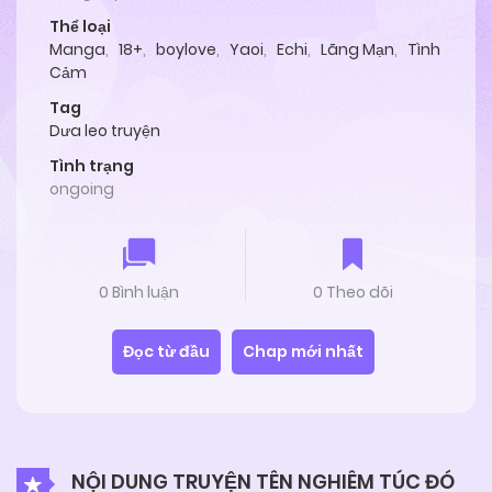
Thể loại
Manga
,
18+
,
boylove
,
Yaoi
,
Echi
,
Lãng Mạn
,
Tình
Cảm
Tag
Dưa leo truyện
Tình trạng
ongoing
0 Bình luận
0 Theo dõi
Đọc từ đầu
Chap mới nhất
NỘI DUNG TRUYỆN TÊN NGHIÊM TÚC ĐÓ