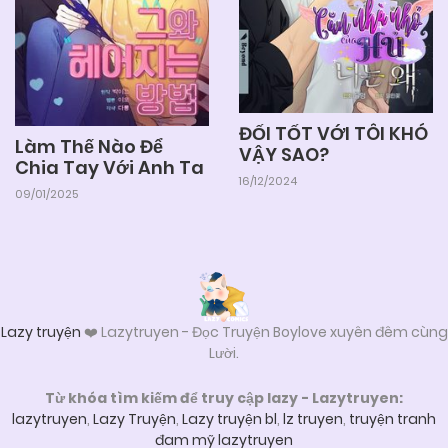
ĐỐI TỐT VỚI TÔI KHÓ
Làm Thế Nào Để
VẬY SAO?
Chia Tay Với Anh Ta
16/12/2024
09/01/2025
Lazy truyện
❤️ Lazytruyen - Đọc Truyện Boylove xuyên đêm cùng
Lười.
Từ khóa tìm kiếm để truy cập lazy - Lazytruyen:
lazytruyen
,
Lazy Truyện
,
Lazy truyện bl
,
lz truyen
,
truyện tranh
đam mỹ lazytruyen