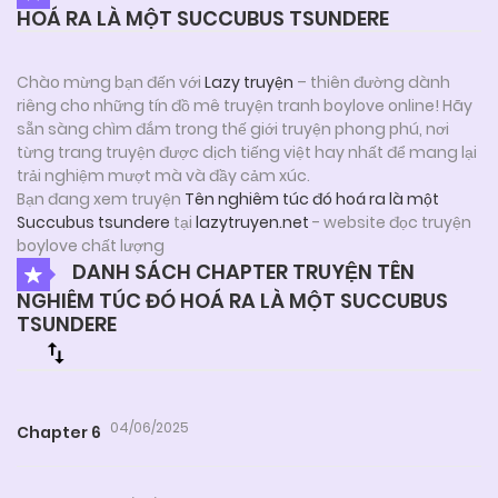
HOÁ RA LÀ MỘT SUCCUBUS TSUNDERE
Chào mừng bạn đến với
Lazy truyện
– thiên đường dành
riêng cho những tín đồ mê truyện tranh boylove online! Hãy
sẵn sàng chìm đắm trong thế giới truyện phong phú, nơi
từng trang truyện được dịch tiếng việt hay nhất để mang lại
trải nghiệm mượt mà và đầy cảm xúc.
Bạn đang xem truyện
Tên nghiêm túc đó hoá ra là một
Succubus tsundere
tại
lazytruyen.net
- website đọc truyện
boylove chất lượng
DANH SÁCH CHAPTER TRUYỆN TÊN
NGHIÊM TÚC ĐÓ HOÁ RA LÀ MỘT SUCCUBUS
TSUNDERE
04/06/2025
Chapter 6