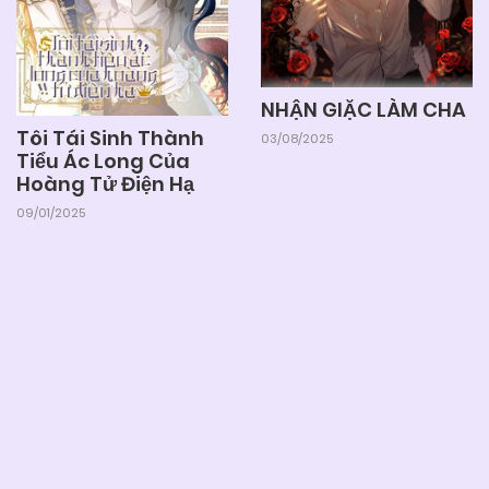
25/06/2026
Chapter 12
NHẬN GIẶC LÀM CHA
25/06/2026
Chapter 11
Tôi Tái Sinh Thành
03/08/2025
Tiểu Ác Long Của
Hoàng Tử Điện Hạ
25/06/2026
Chapter 10
09/01/2025
25/06/2026
Chapter 9
25/06/2026
Chapter 8
25/06/2026
Chapter 7