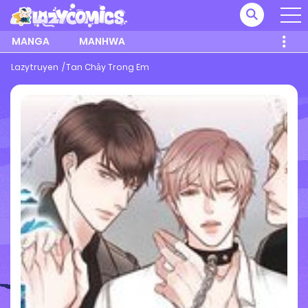
MANGA
MANHWA
Lazytruyen
Tan Chảy Trong Em