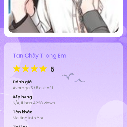
Tan Chảy Trong Em
5
Đánh giá
Average
5
/
5
out of
1
Xếp hạng
N/A, it has 4228 views
Tên khác
Melting Into You