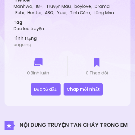
Thể loại
Manhwa
,
18+
,
Truyện Màu
,
boylove
,
Drama
,
Echi
,
Hentai
,
ABO
,
Yaoi
,
Tình Cảm
,
Lãng Mạn
Tag
Dưa leo truyện
Tình trạng
ongoing
0 Bình luận
0 Theo dõi
Đọc từ đầu
Chap mới nhất
NỘI DUNG TRUYỆN TAN CHẢY TRONG EM