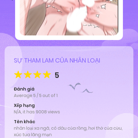
SỰ THAM LAM CỦA NHÂN LOẠI
5
Đánh giá
Average
5
/
5
out of
1
Xếp hạng
N/A, it has 9008 views
Tên khác
nhân loại xa ngã, cô dâu của rồng, hơi thở của cừu,
xúc tua lãng mạn