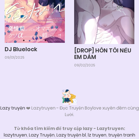
05/06/2025
Chapter 13.1
05/06/2025
Chapter 12.9
DJ Bluelock
[DROP] HÔN TÔI NẾU
EM DÁM
09/01/2025
05/06/2025
Chapter 12.8
09/02/2025
05/06/2025
Chapter 12.7
05/06/2025
Chapter 12.6
Lazy truyện
❤️ Lazytruyen - Đọc Truyện Boylove xuyên đêm cùng
Lười.
05/06/2025
Chapter 12.5
Từ khóa tìm kiếm để truy cập lazy - Lazytruyen:
lazytruyen
,
Lazy Truyện
,
Lazy truyện bl
,
lz truyen
,
truyện tranh