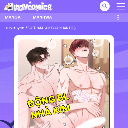
MANGA
MANHWA
Lazytruyen
SỰ THAM LAM CỦA NHÂN LOẠI