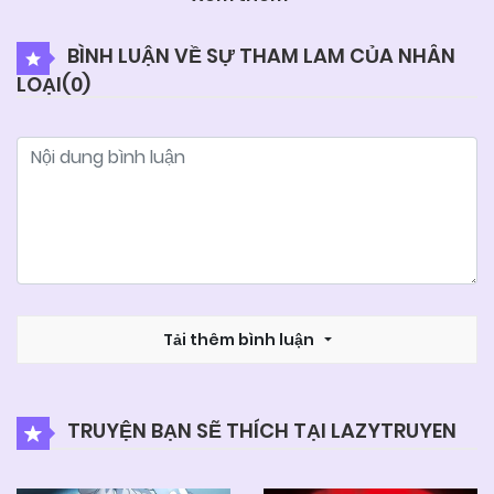
05/06/2025
Chapter 16.2
BÌNH LUẬN VỀ SỰ THAM LAM CỦA NHÂN
LOẠI(
0
)
05/06/2025
Chapter 16.1
05/06/2025
Chapter 15.5
05/06/2025
Chapter 15.4
05/06/2025
Chapter 15.3
Tải thêm bình luận
05/06/2025
Chapter 15.2
TRUYỆN BẠN SẼ THÍCH TẠI LAZYTRUYEN
05/06/2025
Chapter 15.1