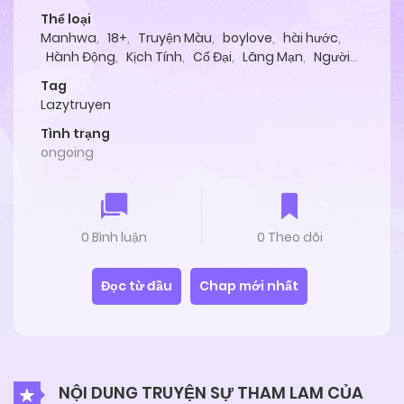
Thể loại
Manhwa
,
18+
,
Truyện Màu
,
boylove
,
hài hước
,
Hành Động
,
Kịch Tính
,
Cổ Đại
,
Lãng Mạn
,
Người
Thú
,
Tình Cảm
Tag
Lazytruyen
Tình trạng
ongoing
0 Bình luận
0 Theo dõi
Đọc từ đầu
Chap mới nhất
NỘI DUNG TRUYỆN SỰ THAM LAM CỦA