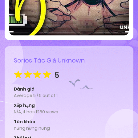
Series Tác Giả Unknown
5
Đánh giá
Average
5
/
5
out of
1
Xếp hạng
N/A, it has 1280 views
Tên khác
nứng nừng nưng