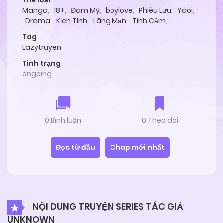
Thể loại
Manga
,
18+
,
Đam Mỹ
,
boylove
,
Phiêu Lưu
,
Yaoi
,
Drama
,
Kịch Tính
,
Lãng Mạn
,
Tình Cảm
,
Oneshot
,
Doujinshi
Tag
Lazytruyen
Tình trạng
ongoing
0 Bình luận
0 Theo dõi
Đọc từ đầu
Chap mới nhất
NỘI DUNG TRUYỆN SERIES TÁC GIẢ
UNKNOWN