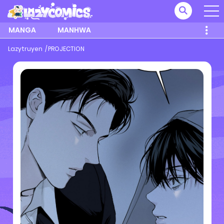
MANGA
MANHWA
Lazytruyen
PROJECTION