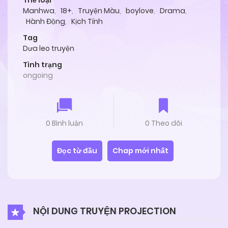
Thể loại
Manhwa
,
18+
,
Truyện Màu
,
boylove
,
Drama
,
Hành Động
,
Kịch Tính
Tag
Dưa leo truyện
Tình trạng
ongoing
0 Bình luận
0 Theo dõi
Đọc từ đầu
Chap mới nhất
NỘI DUNG TRUYỆN PROJECTION