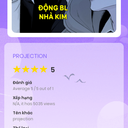
PROJECTION
5
Đánh giá
Average
5
/
5
out of
1
Xếp hạng
N/A, it has 5035 views
Tên khác
projection