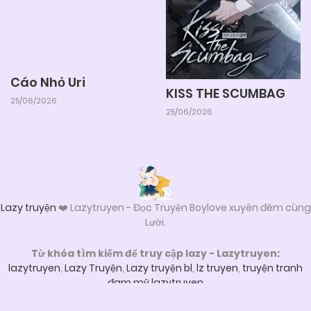
06/06/2025
Chapter 18
06/06/2025
Chapter 17
Cáo Nhỏ Uri
KISS THE SCUMBAG
25/06/2026
06/06/2025
Chapter 16
25/06/2026
06/06/2025
Chapter 15
Lazy truyện
❤️ Lazytruyen - Đọc Truyện Boylove xuyên đêm cùng
06/06/2025
Chapter 14
Lười.
Từ khóa tìm kiếm để truy cập lazy - Lazytruyen:
06/06/2025
Chapter 13
lazytruyen
,
Lazy Truyện
,
Lazy truyện bl
,
lz truyen
,
truyện tranh
đam mỹ lazytruyen
Liên hệ
06/06/2025
Chapter 12