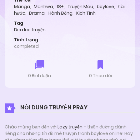
Thể loại
Manga
,
Manhwa
,
18+
,
Truyện Màu
,
boylove
,
hài
hước
,
Drama
,
Hành Động
,
Kịch Tính
Tag
Dưa leo truyện
Tình trạng
completed
0 Bình luận
0 Theo dõi
NỘI DUNG TRUYỆN PRAY
Chào mừng bạn đến với
Lazy truyện
– thiên đường dành
riêng cho những tín đồ mê truyện tranh boylove online! Hãy
sẵn sàng chìm đắm trong thế giới truyện phong phú, nơi