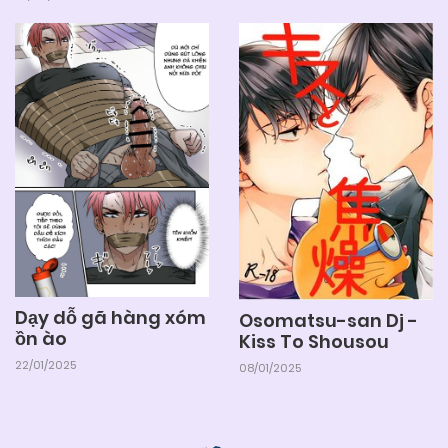
Dạy dỗ gã hàng xóm
Osomatsu-san Dj -
ồn ào
Kiss To Shousou
22/01/2025
08/01/2025