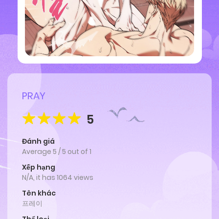
PRAY
5
Đánh giá
Average
5
/
5
out of
1
Xếp hạng
N/A, it has 1064 views
Tên khác
프레이