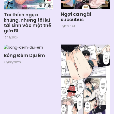
Ngợi ca ngài
Tôi thích ngực
succubus
khủng, nhưng tôi lại
tái sinh vào một thế
15/12/2024
giới BL
16/12/2024
Bóng Đêm Dịu Êm
27/06/2026