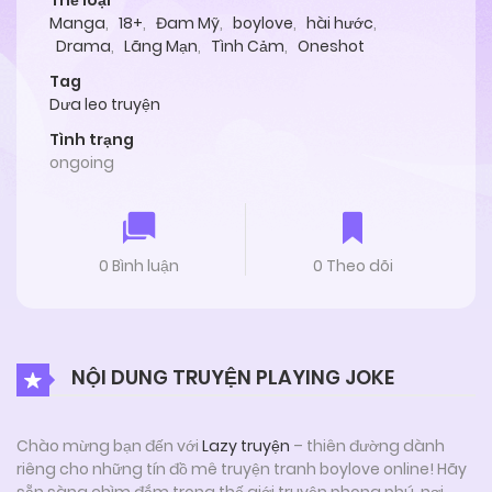
Thể loại
Manga
,
18+
,
Đam Mỹ
,
boylove
,
hài hước
,
Drama
,
Lãng Mạn
,
Tình Cảm
,
Oneshot
Tag
Dưa leo truyện
Tình trạng
ongoing
0 Bình luận
0 Theo dõi
NỘI DUNG TRUYỆN PLAYING JOKE
Chào mừng bạn đến với
Lazy truyện
– thiên đường dành
riêng cho những tín đồ mê truyện tranh boylove online! Hãy
sẵn sàng chìm đắm trong thế giới truyện phong phú, nơi