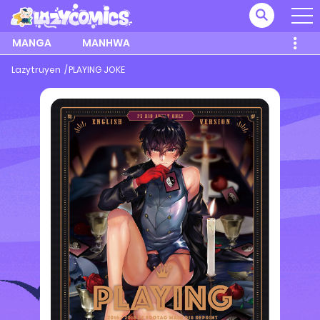
MANGA
MANHWA
Lazytruyen
PLAYING JOKE