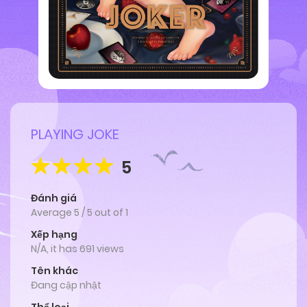
PLAYING JOKE
5
Đánh giá
Average
5
/
5
out of
1
Xếp hạng
N/A, it has 691 views
Tên khác
Đang cập nhật