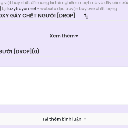
ng việt hay nhất để mang lại trải nghiệm mượt mà và đầy cảm xú
]
tại
lazytruyen.net
- website đọc truyện boylove chất lượng
XY GÂY CHẾT NGƯỜI [DROP]
Xem thêm
GƯỜI [DROP](
0
)
Tải thêm bình luận