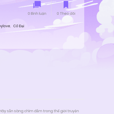
0 Bình luận
0 Theo dõi
oylove
,
Cổ Đại
 Hãy sẵn sàng chìm đắm trong thế giới truyện