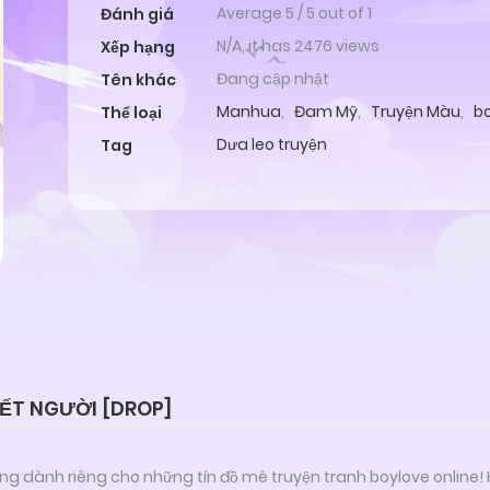
Average
5
/
5
out of
1
Đánh giá
N/A, it has 2476 views
Xếp hạng
Đang cập nhật
Tên khác
Manhua
,
Đam Mỹ
,
Truyện Màu
,
b
Thể loại
Dưa leo truyện
Tag
ẾT NGƯỜI [DROP]
ng dành riêng cho những tín đồ mê truyện tranh boylove online!