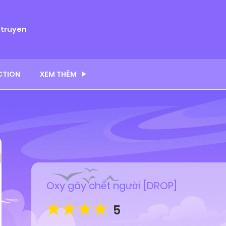
ytruyen
CTION
XEM THÊM
Oxy gây chết người [DROP]
5