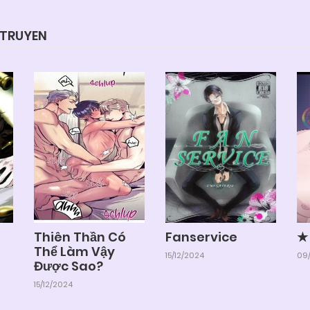
YTRUYEN
Thiên Thần Có
Fanservice
★
Thể Làm Vậy
15/12/2024
09/
Được Sao?
15/12/2024