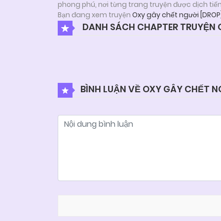
phong phú, nơi từng trang truyện được dịch tiế
Bạn đang xem truyện
Oxy gây chết người [DROP
DANH SÁCH CHAPTER TRUYỆN O
BÌNH LUẬN VỀ OXY GÂY CHẾT N