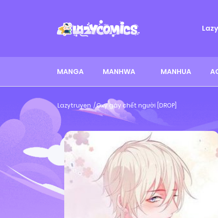
Laz
MANGA
MANHWA
MANHUA
A
Lazytruyen
Oxy gây chết người [DROP]