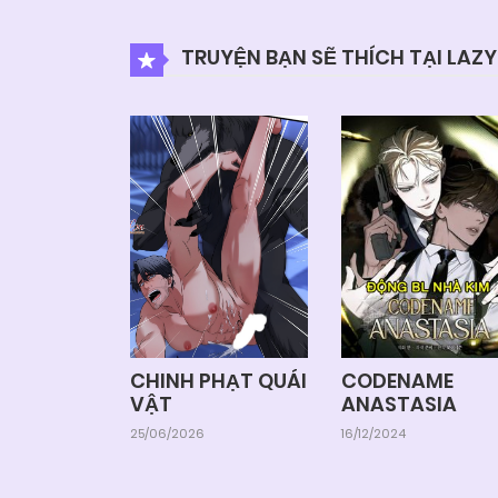
TRUYỆN BẠN SẼ THÍCH TẠI LAZ
CHINH PHẠT QUÁI
CODENAME
VẬT
ANASTASIA
25/06/2026
16/12/2024