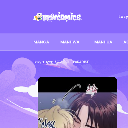
Laz
MANGA
MANHWA
MANHUA
A
Lazytruyen
OVER THE PARADISE