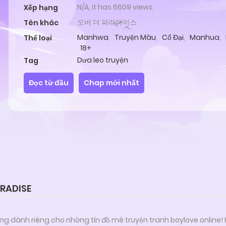
N/A, it has 6609 views
Xếp hạng
오버 더 파라다이스
Tên khác
Manhwa
,
Truyện Màu
,
Cổ Đại
,
Manhua
,
Thể loại
18+
Dưa leo truyện
Tag
Đọc từ đầu
Chap mới nhất
RADISE
ng dành riêng cho những tín đồ mê truyện tranh boylove online!