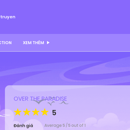
ytruyen
CTION
XEM THÊM
OVER THE PARADISE
5
Average
5
/
5
out of
1
Đánh giá