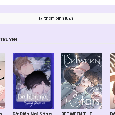
Chapter 32
05/06/2025
Tải thêm bình luận
Chapter 30
05/06/2025
Chapter 28
05/06/2025
YTRUYEN
Chapter 26
05/06/2025
Chapter 24
05/06/2025
Chapter 22
05/06/2025
Chapter 21
05/06/2025
n
Bờ Biển Nơi Sóng
BETWEEN THE
Bê