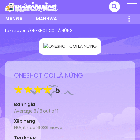
MANGA
MANHWA
Lazytruyen
ONESHOT COI LÀ NỨNG
ONESHOT COI LÀ NỨNG
5
Đánh giá
Average
5
/
5
out of
1
Xếp hạng
N/A, it has 16086 views
Tên khác