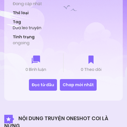
Đang cập nhật
Thể loại
Tag
Dưa leo truyện
Tình trạng
ongoing
0 Bình luận
0 Theo dõi
Đọc từ đầu
Chap mới nhất
NỘI DUNG TRUYỆN ONESHOT COI LÀ
NỨNG