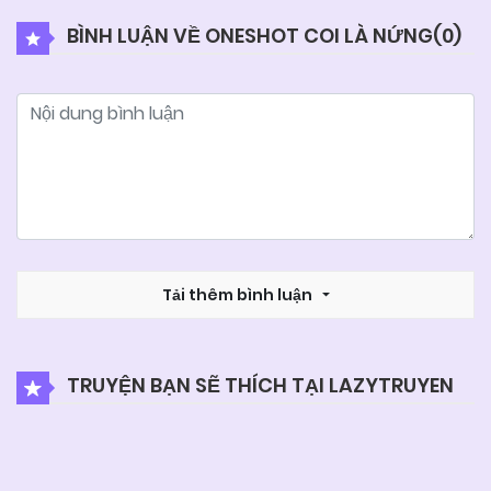
BÌNH LUẬN VỀ ONESHOT COI LÀ NỨNG(
0
)
11/08/2025
Chapter 374
10/08/2025
Chapter 373
09/08/2025
Chapter 372.2
09/08/2025
Tải thêm bình luận
Chapter 372.1
08/08/2025
Chapter 371
TRUYỆN BẠN SẼ THÍCH TẠI LAZYTRUYEN
08/08/2025
Chapter 370