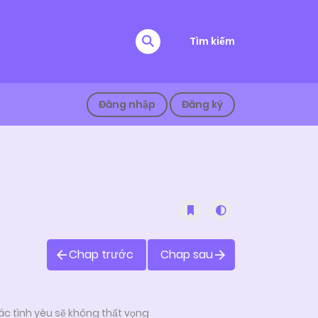
Tìm kiếm
Đăng nhập
Đăng ký
Chap trước
Chap sau
c tình yêu sẽ không thất vọng