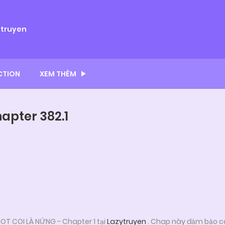
ytruyen
CTION
XEM THÊM
apter 382.1
T COI LÀ NỨNG - Chapter 1 tại
Lazytruyen
. Chap này đảm bảo cá