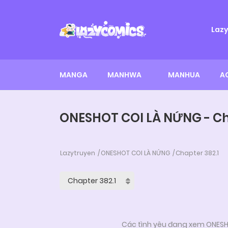
Laz
MANGA
MANHWA
MANHUA
A
ONESHOT COI LÀ NỨNG - Ch
Lazytruyen
ONESHOT COI LÀ NỨNG
Chapter 382.1
Các tình yêu đang xem ONESHO