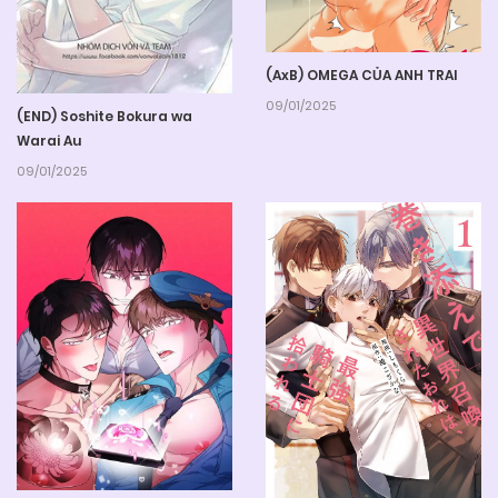
(AxB) OMEGA CỦA ANH TRAI
09/01/2025
(END) Soshite Bokura wa
Warai Au
09/01/2025