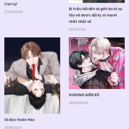
Cạn Ly!
Bị triệu hồi đến dị giới do bị vạ
27/04/2025
lây và được đội kỵ sĩ mạnh
nhất nhặt về
16/12/2024
GUIDING ĐIÊN RỒ
25/06/2026
Vỏ Bọc Hoàn Hảo
29/11/2024