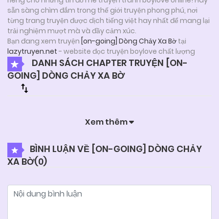
sẵn sàng chìm đắm trong thế giới truyện phong phú, nơi
từng trang truyện được dịch tiếng việt hay nhất để mang lại
trải nghiệm mượt mà và đầy cảm xúc.
Bạn đang xem truyện
[on-going] Dòng Chảy Xa Bờ
tại
lazytruyen.net
- website đọc truyện boylove chất lượng
DANH SÁCH CHAPTER TRUYỆN [ON-
GOING] DÒNG CHẢY XA BỜ
Xem thêm
BÌNH LUẬN VỀ [ON-GOING] DÒNG CHẢY
XA BỜ(
0
)