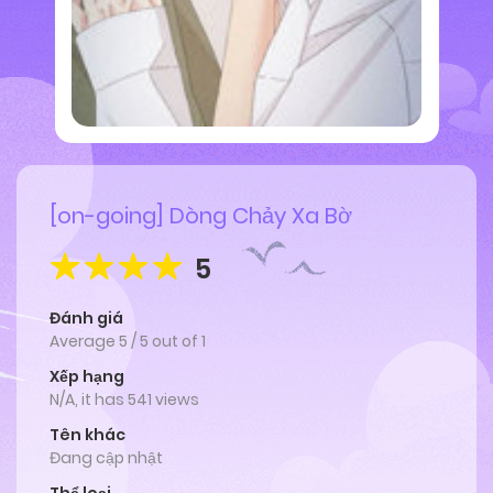
[on-going] Dòng Chảy Xa Bờ
5
Đánh giá
Average
5
/
5
out of
1
Xếp hạng
N/A, it has 541 views
Tên khác
Đang cập nhật