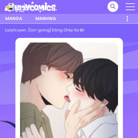
MANGA
MANHWA
Lazytruyen
[on-going] Dòng Chảy Xa Bờ