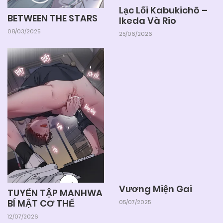
Lạc Lối Kabukichō –
BETWEEN THE STARS
Ikeda Và Rio
08/03/2025
25/06/2026
Vương Miện Gai
TUYỂN TẬP MANHWA
BÍ MẬT CƠ THỂ
05/07/2025
12/07/2026