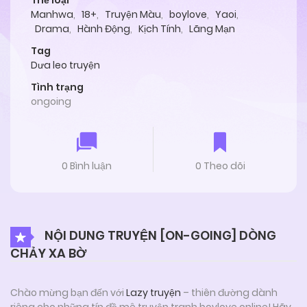
Thể loại
Manhwa
,
18+
,
Truyện Màu
,
boylove
,
Yaoi
,
Drama
,
Hành Động
,
Kịch Tính
,
Lãng Mạn
Tag
Dưa leo truyện
Tình trạng
ongoing
0 Bình luận
0 Theo dõi
NỘI DUNG TRUYỆN [ON-GOING] DÒNG
CHẢY XA BỜ
Chào mừng bạn đến với
Lazy truyện
– thiên đường dành
riêng cho những tín đồ mê truyện tranh boylove online! Hãy