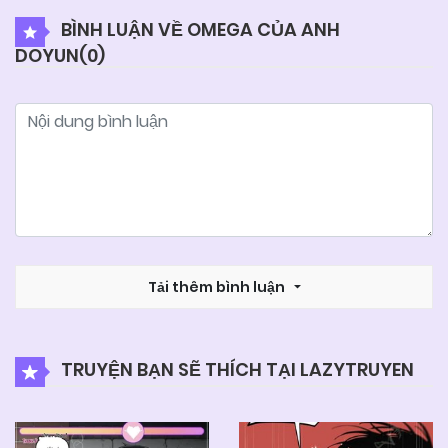
BÌNH LUẬN VỀ OMEGA CỦA ANH
DOYUN(
0
)
04/06/2025
Chapter 7
04/06/2025
Chapter 6
04/06/2025
Chapter 5
04/06/2025
Chapter 4
Tải thêm bình luận
04/06/2025
Chapter 3
TRUYỆN BẠN SẼ THÍCH TẠI LAZYTRUYEN
04/06/2025
Chapter 2