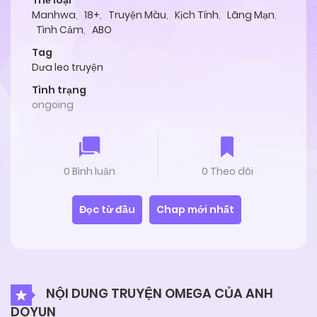
Thể loại
Manhwa
,
18+
,
Truyện Màu
,
Kịch Tính
,
Lãng Mạn
,
Tình Cảm
,
ABO
Tag
Dưa leo truyện
Tình trạng
ongoing
0 Bình luận
0 Theo dõi
Đọc từ đầu
Chap mới nhất
NỘI DUNG TRUYỆN OMEGA CỦA ANH
DOYUN