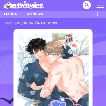
MANGA
MANHWA
Lazytruyen
OMEGA CỦA ANH DOYUN