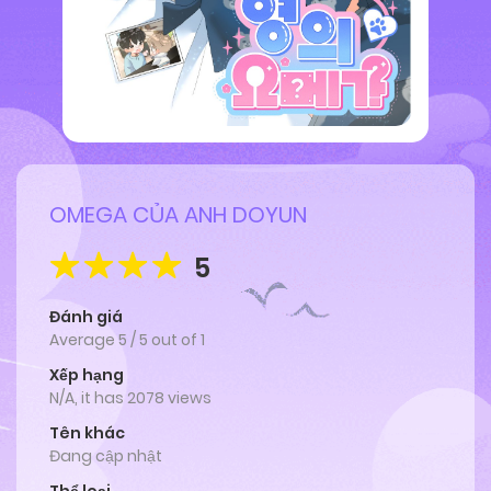
OMEGA CỦA ANH DOYUN
5
Đánh giá
Average
5
/
5
out of
1
Xếp hạng
N/A, it has 2078 views
Tên khác
Đang cập nhật