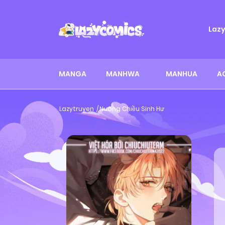
Laz
MANGA
MANHWA
MANHUA
A
Lazytruyen
Nuông Chiều Sinh Hư