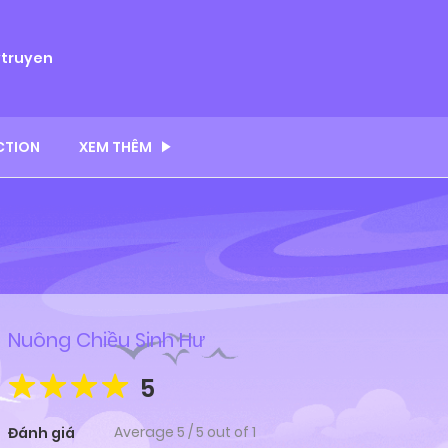
ytruyen
CTION
XEM THÊM
Nuông Chiều Sinh Hư
5
Average
5
/
5
out of
1
Đánh giá