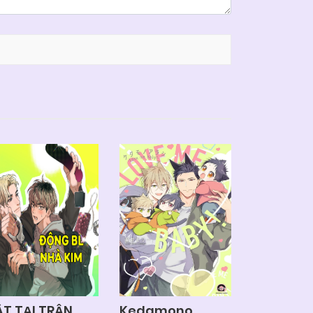
ẮT TẠI TRẬN
Kedamono