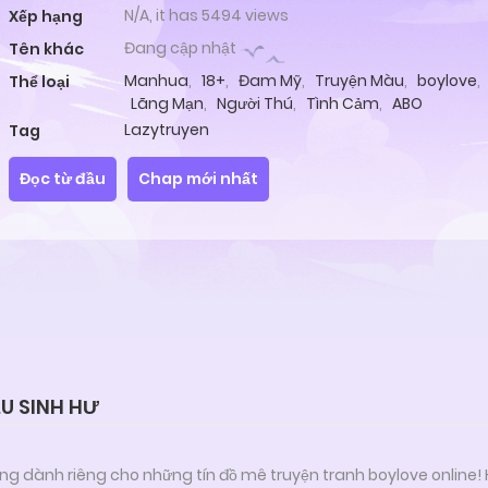
N/A, it has 5494 views
Xếp hạng
Đang cập nhật
Tên khác
Manhua
,
18+
,
Đam Mỹ
,
Truyện Màu
,
boylove
,
Thể loại
Lãng Mạn
,
Người Thú
,
Tình Cảm
,
ABO
Lazytruyen
Tag
Đọc từ đầu
Chap mới nhất
U SINH HƯ
ng dành riêng cho những tín đồ mê truyện tranh boylove online!