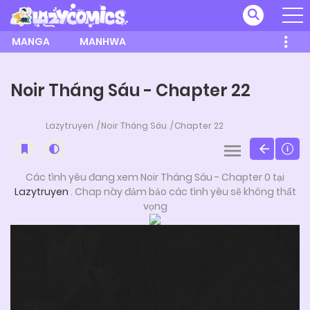
MANGA
MANHWA
Noir Tháng Sáu - Chapter 22
Lazytruyen
Noir Tháng Sáu
Chapter 22
Các tình yêu đang xem Noir Tháng Sáu - Chapter 0 tại
Lazytruyen
. Chap này đảm bảo các tình yêu sẽ không thất
vọng