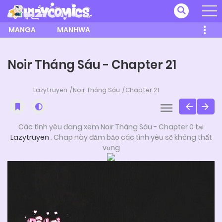
MANGA
MANHWA
Noir Tháng Sáu - Chapter 21
Lazytruyen
Noir Tháng Sáu
Chapter 21
Các tình yêu đang xem Noir Tháng Sáu - Chapter 0 tại
Lazytruyen
. Chap này đảm bảo các tình yêu sẽ không thất
vọng