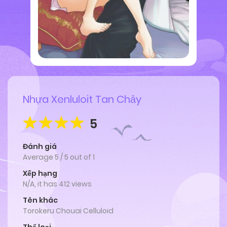
Nhựa Xenluloit Tan Chảy
5
Đánh giá
Average
5
/
5
out of
1
Xếp hạng
N/A, it has 412 views
Tên khác
Torokeru Chouai Celluloid