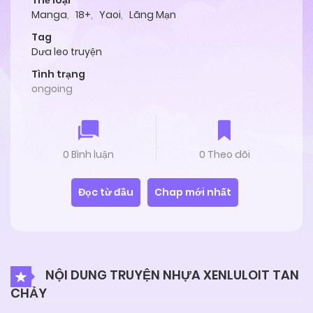
Thể loại
Manga
,
18+
,
Yaoi
,
Lãng Mạn
Tag
Dưa leo truyện
Tình trạng
ongoing
0 Bình luận
0 Theo dõi
Đọc từ đầu
Chap mới nhất
NỘI DUNG TRUYỆN NHỰA XENLULOIT TAN
CHẢY