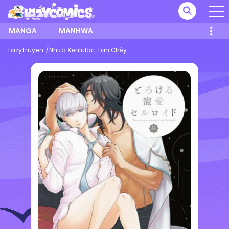
MANGA
MANHWA
Lazytruyen
Nhựa Xenluloit Tan Chảy