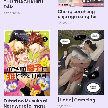
THỬ THÁCH KHIÊU
DÂM
Chồng sói chẳng
25/06/2026
chịu ngủ cùng tôi
15/12/2024
[Hoàn] Camping
Futari no Musuko ni
Nerawarete Imasu
16/12/2024