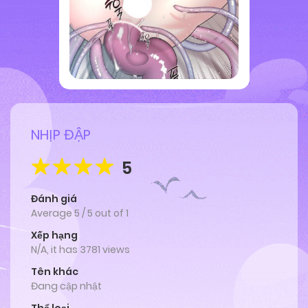
NHỊP ĐẬP
5
Đánh giá
Average
5
/
5
out of
1
Xếp hạng
N/A, it has 3781 views
Tên khác
Đang cập nhật