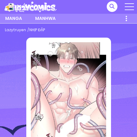
MANGA
MANHWA
Lazytruyen
NHỊP ĐẬP