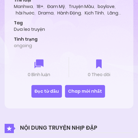
Thể loại
Manhwa
,
18+
,
Đam Mỹ
,
Truyện Màu
,
boylove
,
hài hước
,
Drama
,
Hành Động
,
Kịch Tính
,
Lãng
Mạn
,
Tình Cảm
Tag
Dưa leo truyện
Tình trạng
ongoing
0 Bình luận
0 Theo dõi
Đọc từ đầu
Chap mới nhất
NỘI DUNG TRUYỆN NHỊP ĐẬP