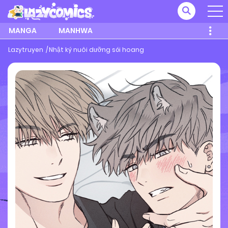
MANGA
MANHWA
Lazytruyen
Nhật ký nuôi dưỡng sói hoang