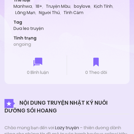
Thể loại
Manhwa
,
18+
,
Truyện Màu
,
boylove
,
Kịch Tính
,
Lãng Mạn
,
Người Thú
,
Tình Cảm
Tag
Dưa leo truyện
Tình trạng
ongoing
0 Bình luận
0 Theo dõi
NỘI DUNG TRUYỆN NHẬT KÝ NUÔI
DƯỠNG SÓI HOANG
Chào mừng bạn đến với
Lazy truyện
– thiên đường dành
riêng cho những tín đồ mê truyện tranh boylove online! Hãy