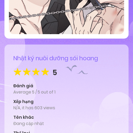
Nhật ký nuôi dưỡng sói hoang
5
Đánh giá
Average
5
/
5
out of
1
Xếp hạng
N/A, it has 603 views
Tên khác
Đang cập nhật