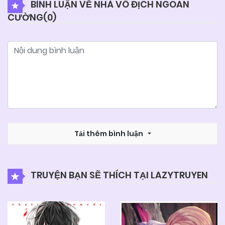
BÌNH LUẬN VỀ NHÀ VÔ ĐỊCH NGOAN
CƯỜNG(
0
)
04/06/2025
Chapter 16
04/06/2025
Chapter 15
04/06/2025
Chapter 14
04/06/2025
Chapter 13
Tải thêm bình luận
04/06/2025
Chapter 12
TRUYỆN BẠN SẼ THÍCH TẠI LAZYTRUYEN
04/06/2025
Chapter 11