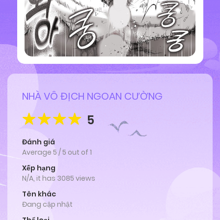
NHÀ VÔ ĐỊCH NGOAN CƯỜNG
5
Đánh giá
Average
5
/
5
out of
1
Xếp hạng
N/A, it has 3085 views
Tên khác
Đang cập nhật