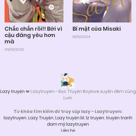
Bí mật của Misaki
Chắc chắn rồi!! Bởi vì
cậu đáng yêu hơn
16/12/2024
mà
09/01/2025
Lazy truyện
❤️ Lazytruyen - Đọc Truyện Boylove xuyên đêm cùng
Lười.
Từ khóa tìm kiếm để truy cập lazy - Lazytruyen:
lazytruyen
,
Lazy Truyện
,
Lazy truyện bl
,
lz truyen
,
truyện tranh
đam mỹ lazytruyen
Liên hệ