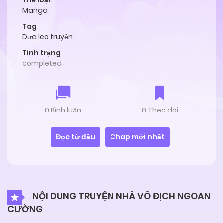
Thể loại
Manga
Tag
Dưa leo truyện
Tình trạng
completed
0 Bình luận
0 Theo dõi
Đọc từ đầu
Chap mới nhất
NỘI DUNG TRUYỆN NHÀ VÔ ĐỊCH NGOAN
CƯỜNG