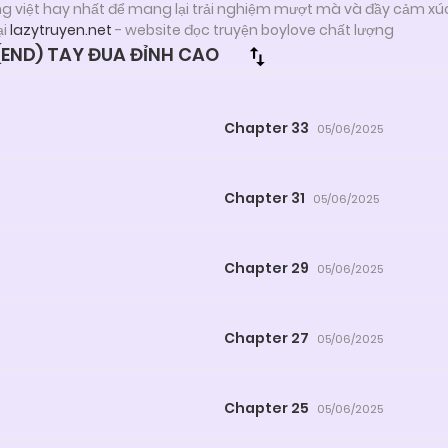
ng việt hay nhất để mang lại trải nghiệm mượt mà và đầy cảm xú
ại
lazytruyen.net
- website đọc truyện boylove chất lượng
END) TAY ĐUA ĐỈNH CAO
Chapter 33
05/06/2025
Chapter 31
05/06/2025
Chapter 29
05/06/2025
Chapter 27
05/06/2025
Chapter 25
05/06/2025