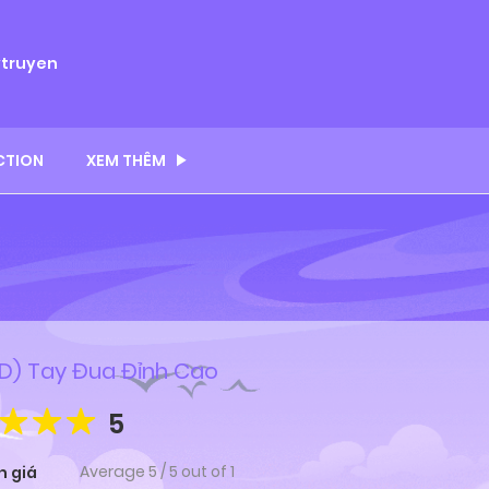
ytruyen
CTION
XEM THÊM
D) Tay Đua Đỉnh Cao
5
Average
5
/
5
out of
1
h giá