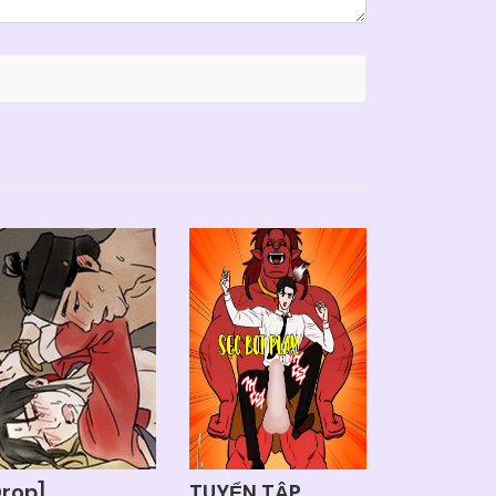
Drop]
TUYỂN TẬP