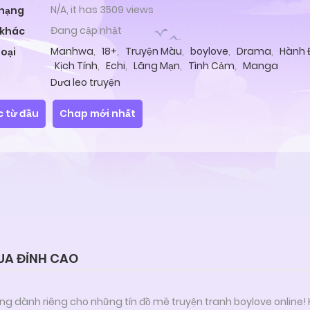
N/A, it has 3509 views
 hạng
Đang cập nhật
 khác
Manhwa
,
18+
,
Truyện Màu
,
boylove
,
Drama
,
Hành 
loại
Kịch Tính
,
Echi
,
Lãng Mạn
,
Tình Cảm
,
Manga
Dưa leo truyện
c từ đầu
Chap mới nhất
UA ĐỈNH CAO
ng dành riêng cho những tín đồ mê truyện tranh boylove online!