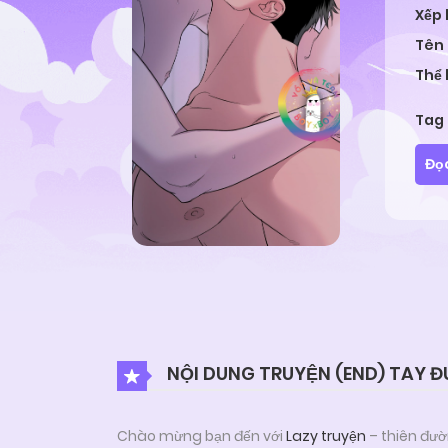
Xếp
Tên
Thể 
Tag
Đọ
NỘI DUNG TRUYỆN (END) TAY Đ
Chào mừng bạn đến với
Lazy truyện
– thiên đườ