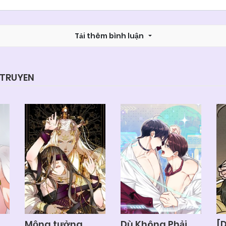
Chapter 11
05/06/2025
Tải thêm bình luận
Chapter 9
05/06/2025
Chapter 7
05/06/2025
YTRUYEN
Chapter 5
05/06/2025
Chapter 3
05/06/2025
Chapter 1
05/06/2025
Mộng tưởng
Dù Không Phải
[