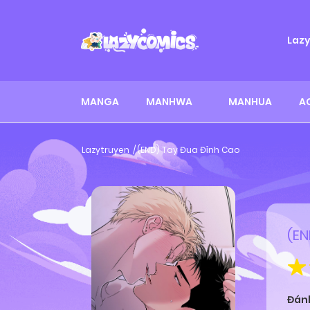
Laz
MANGA
MANHWA
MANHUA
A
Lazytruyen
(END) Tay Đua Đỉnh Cao
(EN
Đán