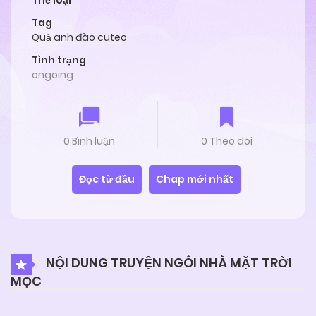
Thể loại
Tag
Quả anh đào cuteo
Tình trạng
ongoing
0 Bình luận
0 Theo dõi
Đọc từ đầu
Chap mới nhất
NỘI DUNG TRUYỆN NGÔI NHÀ MẶT TRỜI
MỌC