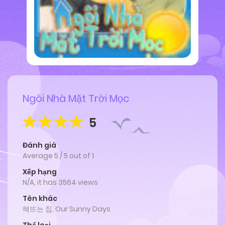
Ngôi Nhà Mặt Trời Mọc
5
Đánh giá
Average
5
/
5
out of
1
Xếp hạng
N/A, it has 3564 views
Tên khác
해뜨는 집, Our Sunny Days