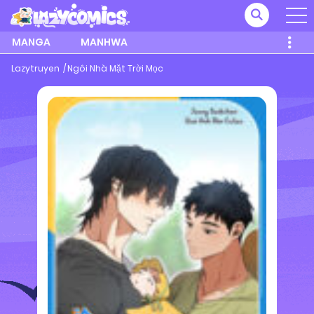
MANGA
MANHWA
Lazytruyen
Ngôi Nhà Mặt Trời Mọc