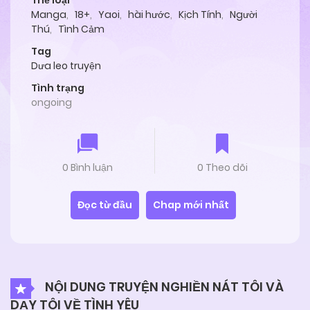
Thể loại
Manga
,
18+
,
Yaoi
,
hài hước
,
Kịch Tính
,
Người
Thú
,
Tình Cảm
Tag
Dưa leo truyện
Tình trạng
ongoing
0 Bình luận
0 Theo dõi
Đọc từ đầu
Chap mới nhất
NỘI DUNG TRUYỆN NGHIỀN NÁT TÔI VÀ
DẠY TÔI VỀ TÌNH YÊU