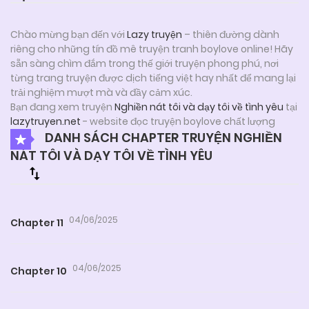
Chào mừng bạn đến với
Lazy truyện
– thiên đường dành
riêng cho những tín đồ mê truyện tranh boylove online! Hãy
sẵn sàng chìm đắm trong thế giới truyện phong phú, nơi
từng trang truyện được dịch tiếng việt hay nhất để mang lại
trải nghiệm mượt mà và đầy cảm xúc.
Bạn đang xem truyện
Nghiền nát tôi và dạy tôi về tình yêu
tại
lazytruyen.net
- website đọc truyện boylove chất lượng
DANH SÁCH CHAPTER TRUYỆN NGHIỀN
NÁT TÔI VÀ DẠY TÔI VỀ TÌNH YÊU
04/06/2025
Chapter 11
04/06/2025
Chapter 10