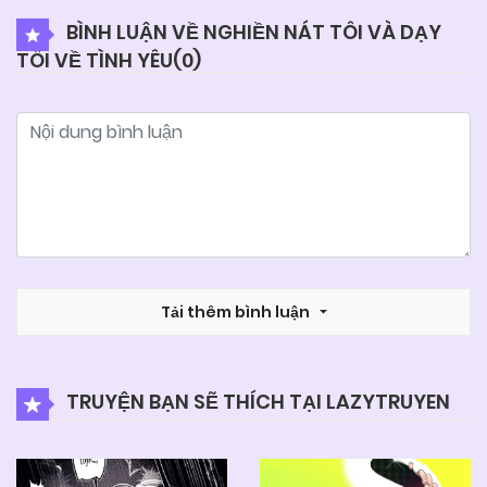
BÌNH LUẬN VỀ NGHIỀN NÁT TÔI VÀ DẠY
TÔI VỀ TÌNH YÊU(
0
)
04/06/2025
Chapter 2
04/06/2025
Chapter 1
Tải thêm bình luận
TRUYỆN BẠN SẼ THÍCH TẠI LAZYTRUYEN