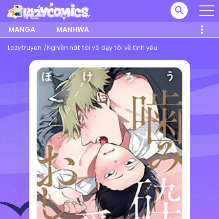
MANGA
MANHWA
Lazytruyen
Nghiền nát tôi và dạy tôi về tình yêu