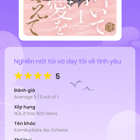
Nghiền nát tôi và dạy tôi về tình yêu
5
Đánh giá
Average
5
/
5
out of
1
Xếp hạng
N/A, it has 1501 views
Tên khác
Kamikudaite Aio Oshiete