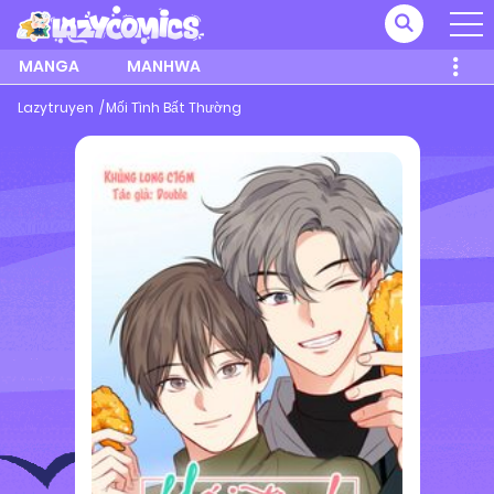
MANGA
MANHWA
Lazytruyen
Mối Tình Bất Thường