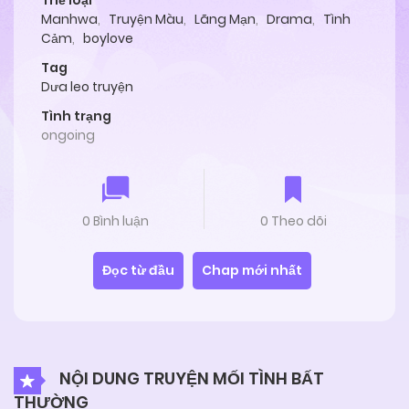
Thể loại
Manhwa
,
Truyện Màu
,
Lãng Mạn
,
Drama
,
Tình
Cảm
,
boylove
Tag
Dưa leo truyện
Tình trạng
ongoing
0 Bình luận
0 Theo dõi
Đọc từ đầu
Chap mới nhất
NỘI DUNG TRUYỆN MỐI TÌNH BẤT
THƯỜNG