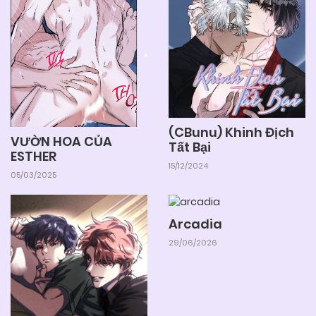
(CBunu) Khinh Địch
VƯỜN HOA CỦA
Tất Bại
ESTHER
15/12/2024
05/03/2025
Arcadia
29/06/2026