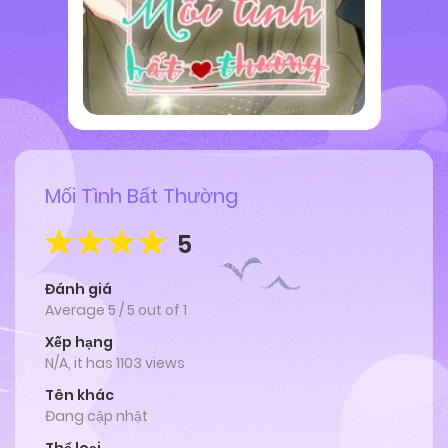
Mối Tình Bất Thường
5
Đánh giá
Average
5
/
5
out of
1
Xếp hạng
N/A, it has 1103 views
Tên khác
Đang cập nhật